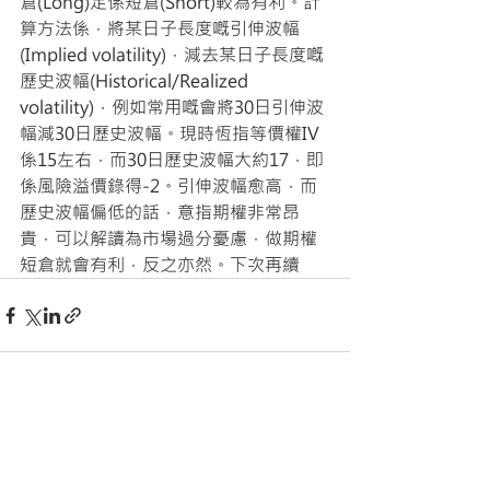
倉(Long)定係短倉(Short)較為有利。計
算方法係，將某日子長度嘅引伸波幅
(Implied volatility)，減去某日子長度嘅
歷史波幅(Historical/Realized 
volatility)，例如常用嘅會將30日引伸波
幅減30日歷史波幅。現時恆指等價權IV
係15左右，而30日歷史波幅大約17，即
係風險溢價錄得-2。引伸波幅愈高，而
歷史波幅偏低的話，意指期權非常昂
貴，可以解讀為市場過分憂慮，做期權
短倉就會有利，反之亦然。下次再續 
最新文章
查看全部