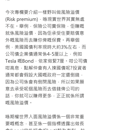
今次專欄要介紹一樣野叫做風險溢價
(Risk premium)，喺現實世界其實無處
不在。舉例，保險公司賣保險，佢賺嘅
就係風險溢價，因為佢承受住要賠償意
外嘅風險而去賺你俾嘅保費。再舉個
例，美國國債利率現時大約3%左右，而
公司債企業債通常係4-5厘以上，例如
Tesla 嘅Bond，依家做緊7厘。咁公司債
咁高息，點解仲會有人揀國債呢?投資者
通常都會假設大國嘅政府一定還倒錢，
因為公司係會有倒閉風險，所以如果願
意去承受呢個風險而去借錢俾公司的
話，你就可以賺得更多，正正就係所謂
嘅風險溢價。
喺期權世界入面風險溢價係一個非常重
要嘅槪念，甚至係一個指標透露出做長