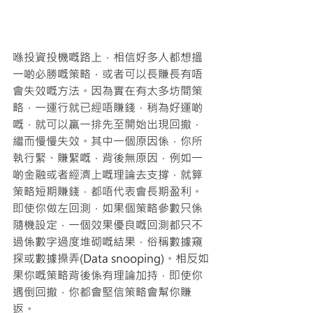
喺投資投機嘅路上，相信好多人都想搵
一啲必勝嘅策略，或者可以長賺長有唔
會失效嘅方法。因為實在有太多坊間策
略，一運行就已經唔賺錢，稍為好運啲
嘅，就可以贏一排先至開始出現回撤，
繼而慢慢失效。其中一個原因係，你所
執行緊、賺緊嘅，背後無原因，例如一
啲金融或者經濟上嘅理論去支撐，就算
策略短期賺錢，都唔代表會長期盈利。
即使你做左回測，如果個策略參數只係
隨機設定，一個效果優良嘅回測都只不
過係數字過度堆砌嘅結果，俗稱數據窺
探或數據操弄(Data snooping)。相反如
果你嘅策略背後係有理論加持，即使你
遇倒回撤，你都會堅信策略會幫你賺
返。