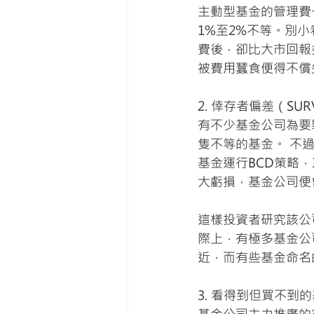
主動型基金的管理費
1%至2%不等。別
費後，卻比大市回報
被費用蠶食便得不償
2. 倖存者偏差（SURVI
有不少基金公司為要
隻不等的基金。 不過
基金運行BCD策略，
大虧損，基金公司便
這樣投資者研究該公
際上，有極多基金公
近，而有些基金命名
3. 看得到但買不到