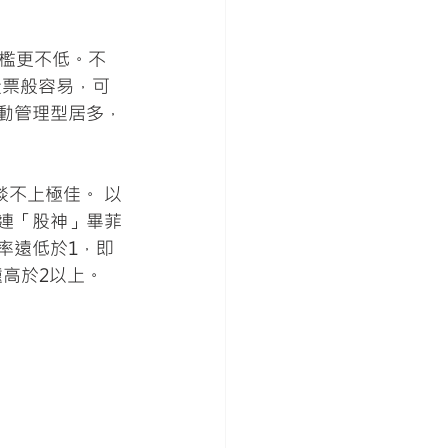
檻更不低。不
股票般容易，可
被動管理型居多，
談不上極佳。 以
如連「股神」畢菲
比率遠低於1，即
高於2以上。