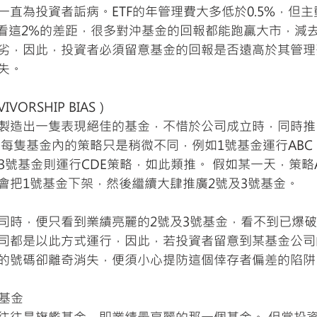
一直為投資者詬病。ETF的年管理費大多低於0.5%，但
小看這2%的差距，很多對沖基金的回報都能跑贏大市，減
劣，因此，投資者必須留意基金的回報是否遠高於其管理
失。
VORSHIP BIAS）
製造出一隻表現絕佳的基金，不惜於公司成立時，同時推
每隻基金內的策略只是稍微不同，例如1號基金運行ABC 
3號基金則運行CDE策略，如此類推。 假如某一天，策略
會把1號基金下架，然後繼續大肆推廣2號及3號基金。
司時，便只看到業績亮麗的2號及3號基金，看不到已爆破
司都是以此方式運行，因此，若投資者留意到某基金公司
的號碼卻離奇消失，便須小心提防這個倖存者偏差的陷阱
的基金