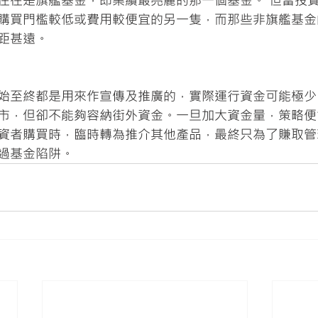
往往是旗艦基金，即業績最亮麗的那一個基金。 但當投
購買門檻較低或費用較便宜的另一隻，而那些非旗艦基金
距甚遠。
始至終都是用來作宣傳及推廣的，實際運行資金可能極少
市，但卻不能夠容納街外資金。一旦加大資金量，策略便
資者購買時，臨時轉為推介其他產品，最終只為了賺取管
過基金陷阱。