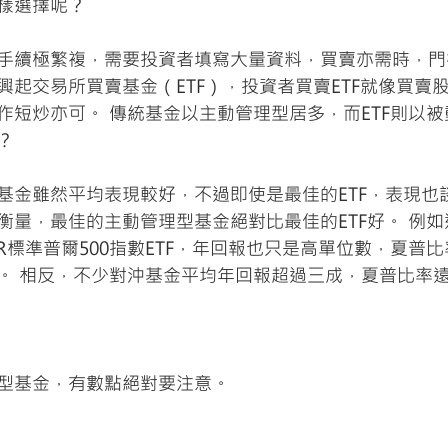
樣選擇呢？
手續極繁複，需要投資者填寫大量資料，買賣亦需時，門
興起交易所買賣基金（ETF），投資者買賣ETF就像買賣
作短炒亦可。 傳統基金以主動管理型居多，而ETF則以
？
基金雖然平均表現較好，不過即使是最佳的ETF，表現也
衡量，最佳的主動管理型基金絕對比最佳的ETF好。 例
R標準普爾500指數ETF，年回報也只是高單位數，夏普
。 相反，不少對沖基金平均年回報超過三成，夏普比率遠
型基金，有數點絕對要注意。