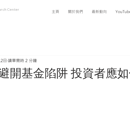
arch Center
主頁
關於我們
最新動向
YouTu
12日
讀畢需時 2 分鐘
避開基金陷阱 投資者應如