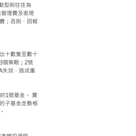
主動型則往往為
去管理費及表現
費；否則，回報
出十數隻至數十
3個策略；2號
A失效，造成重
的1號基金。 實
的子基金走勢相
。