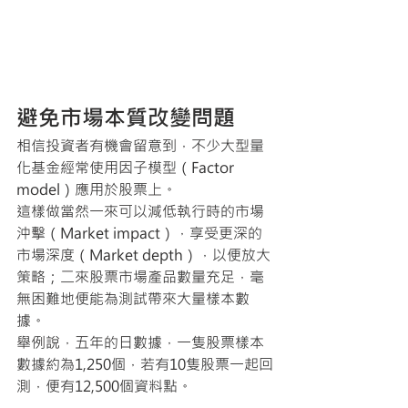
避免市場本質改變問題
相信投資者有機會留意到，不少大型量
化基金經常使用因子模型（Factor 
model）應用於股票上。
這樣做當然一來可以減低執行時的市場
沖擊（Market impact），享受更深的
市場深度（Market depth），以便放大
策略；二來股票市場產品數量充足，毫
無困難地便能為測試帶來大量樣本數
據。
舉例說，五年的日數據，一隻股票樣本
數據約為1,250個，若有10隻股票一起回
測，便有12,500個資料點。