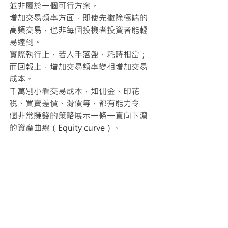
並非屬於一個可行方案。
增加交易頻率方面，即使先撇除極端的
高頻交易，也非每個投機者投資者能輕
易達到。
實際執行上，若人手落盤，耗時相當；
而回報上，增加交易頻率變相增加交易
成本。
千萬別小看交易成本，如佣金、印花
稅、買賣差價、滑價等，都有能力令一
個非常賺錢的策略展示一條一直向下瀉
的資產曲線（Equity curve）。