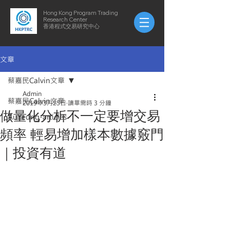
Hong Kong Program Trading
Research Center
​​香港程式交易研究中心
文章
蔡嘉民Calvin文章
Admin
蔡嘉民Calvin文章
2019年3月25日
讀畢需時 3 分鐘
做量化分析不一定要增交易
AuYeung-articles
頻率 輕易增加樣本數據竅門
｜投資有道