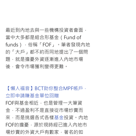
最近到內地去與一些機構投資者會面，
當中大多都是組合形基金（Fund of 
funds），俗稱「FOF」。筆者發現內地
的「大戶」都不約而同地提出了一個問
題，就是擔憂外資逐漸進入內地市場
後，會令市場獲利變得更難。
【懶人福音】BCT助你整合MPF帳戶，
立即申請賺基金單位回贈
FOF與基金相近，也是管理一大筆資
金，不過盈利不是直接從市場炒賣而
來，而是挑選各式各樣
基金
投資。內地
FOF的擔憂，源於現時經已進入內地市
場炒賣的外資大戶有數家，著名的如