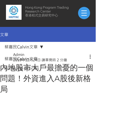
Hong Kong Program Trading
Research Center
​​香港程式交易研究中心
文章
蔡嘉民Calvin文章
Admin
蔡嘉民Calvin文章
2019年12月24日
讀畢需時 2 分鐘
內地股市大戶最擔憂的一個
AuYeung-articles
問題！外資進入A股後新格
局