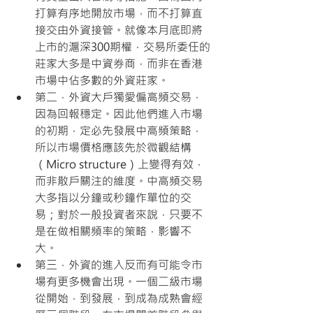
打算有序地開放市場，而不打算直
接交由外資接管。就像本月底即將
上市的滬深300期權，交易所委任的
莊家大多是中資券商，而非在香港
市場中佔多數的外資莊家。
第二，外資大戶獨愛偏高頻交易，
因為回報穩定。因此他們進入市場
的初期，定必先發展中高頻策略，
所以市場價格應該先於微觀結構
（Micro structure）上變得有效，
而非散戶關注的維度。中高頻交易
大多指以分鐘或秒鐘作單位的交
易；對於一般投資者來說，只要不
是在做相關頻率的策略，影響不
大。
第三，外資的進入反而有可能令市
場有更多機會出現。一個二級市場
從開始，到發展，到成為成熟會經