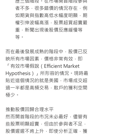
歷三個階段。在市場開首階段參與
者不多，很多錯價的情況存在，例
如期貨與指數高低水幅度明顯，期
權引伸波幅高漲，股票超買超賣嚴
重，新聞出現後股價反應緩慢等
等。
而在最後發展成熟的階段中，股價已反
映所有市場因素，價格非常有效，即
「有效市場假說（Efficient Market 
Hypothesis）」所形容的情況。現時最
貼近這個情況的就是美國，市場成交超
過一半都是高頻交易，散戶的獲利空間
極少。
推動股價回歸合理水平
然而開首階段的市況未必最好，儘管有
些股票明顯超賣，但由於參與者不足，
股價遲遲不肯上升，即使分析正確，獲