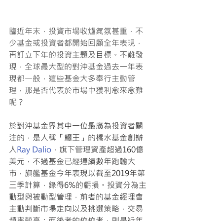
臨近年末，投資市場收爐氣氛甚重，不
少基金或投資者都開始回顧全年表現，
再訂立下年的投資主題及目標。不難發
現，全球最大型的對沖基金過去一年表
現都一般，這些基金大多奉行主動管
理，那是否代表於市場中獲利愈來愈難
呢？
於對沖基金界其中一位最廣為投資者關
注的，是人稱「鱷王」的橋水基金創辦
人
Ray Dalio
，旗下管理資產超過160億
美元，不過基金已經連續數年跑輸大
市，旗艦基金今年表現以截至2019年第
三季計算，錄得6%的虧損。投資分為主
動型與被動型管理，前者的基金經理會
主動判斷市場走向以及挑選策略，交易
頻率較高；而後者的佼佼者，則是近年