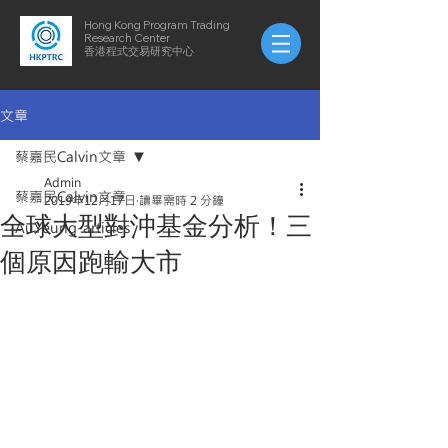
Hong Kong Program Trading
Research Center
​​香港程式交易研究中心
文章
蔡嘉民Calvin文章
Admin
蔡嘉民Calvin文章
2019年12月17日
讀畢需時 2 分鐘
全球大型對沖基金分析！三
AuYeung-articles
個原因跑輸大市