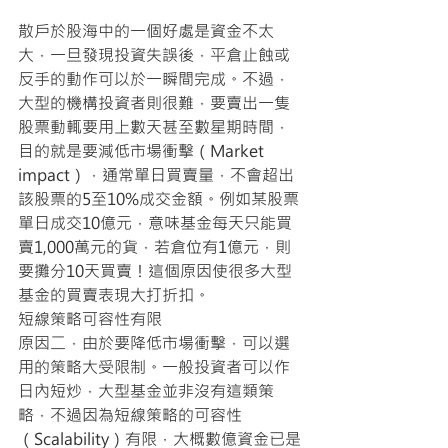
散戶於股海中的一個好處是資金不太
大，一旦發現投資失誤後，平倉止蝕或
反手的動作可以於一瞬間完成。不過，
大型的機構投資者則很難，要賣出一隻
股票動輒要用上數天甚至數星期時間，
目的就是要減低市場衝擊（Market 
impact），通常單日買賣量，不會超出
該股票的5至10%成交金額。例如某股票
單日成交10億元，意味基金每天只能買
賣1,000萬元的貨，若倉位有1億元，則
要攤分10天買賣！這個原因使很多大型
基金的買賣表現大打折扣。
短線策略可容性有限
原因二，由於要降低市場衝擊，可以選
用的策略大受限制。一般投資者可以作
日內短炒，大型基金並非沒有這類策
略，不過因為短線策略的可容性
（Scalability）有限，大概數億資金已是