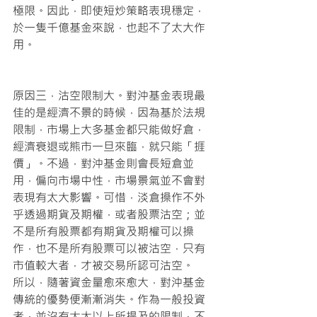
極限。因此，即使短炒策略表現穩定，
於一隻千億基金來說，也起不了太大作
用。
原因三，沽空限制大。對沖基金表現最
佳的是經濟不景的時候，因為基於法規
限制，市場上大多基金都只能做好倉，
經濟衰退或熊市一旦來臨，就只能「捱
價」。不過，對沖基金則會長短倉並
用，偏向市場中性，市場景氣並不會對
表現有太大影響。可惜，淡倉操作不外
乎透過期貨及期權，或者股票沽空；並
不是所有股票都有期貨及期權可以操
作，也不是所有股票可以被沽空，只有
市值較大者，才被交易所認可沽空。
所以，隨著資金量愈來愈大，對沖基金
傳統的優勢便漸漸消失。作為一般投資
者，並沒有太大以上所提及的限制，不