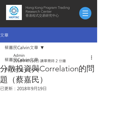
Hong Kong Program Trading
Research Center
​​香港程式交易研究中心
文章
蔡嘉民Calvin文章
Admin
蔡嘉民Calvin文章
2018年4月16日
讀畢需時 2 分鐘
分散投資與Correlation的問
AuYeung-articles
題（蔡嘉民）
已更新：
2018年9月19日