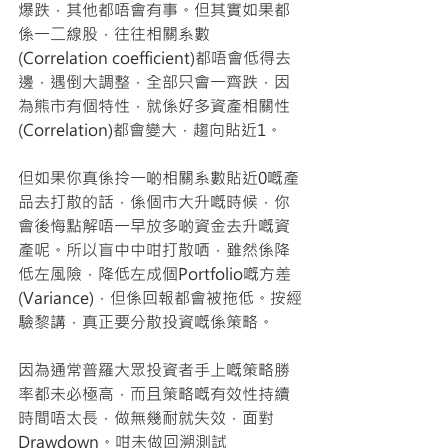
爆跌，其他都唔會有事。但其實如果都
係一二線股，往往相關系數
(Correlation coefficient)都唔會低得去
邊，遇倒大調整，全部只會一齊跌，因
為熊市有個特性，就係好多資產相關性
(Correlation)都會變大，趨向貼近1。
但如果你真係拎一啲相關系數貼近0嘅產
品去打散的話，係個市大升嘅時候，你
會後悔點解唔一早放多啲資金去升嘅資
產呢。所以盲中中咁打散哂，雖然係降
低左風險，降低左成個Portfolio嘅方差
(Variance)，但係回報都會被拖低。按經
驗黎講，真正要分散投資嘅係策略。
因為通常普羅大眾投資者手上嘅策略勝
率都未必極高，而且策略嘅有效性持續
時間唔太長，做無幾耐就失效，面對
Drawdown。咁未做回溯測試