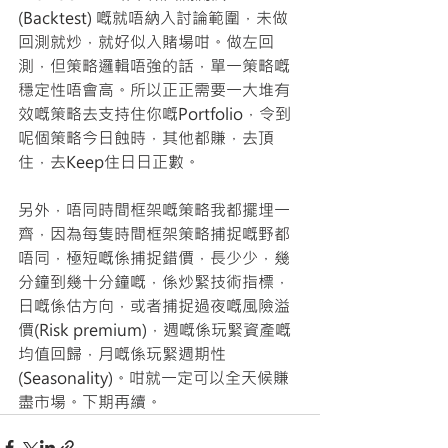
(Backtest) 嘅就唔納入討論範圍，未做
回測就炒，就好似入賭場咁。做左回
測，但策略邏輯唔強的話，單一策略嘅
穩定性唔會高。所以正正需要一大堆有
效嘅策略去支持住你嘅Portfolio，令到
呢個策略今日蝕時，其他都賺，去頂
住，去Keep住日日正數。
另外，唔同時間框架嘅策略我都擺埋一
齊，因為每隻時間框架策略捕捉嘅野都
唔同，極短嘅係捕捉錯價，長少少，幾
分鐘到幾十分鐘嘅，係炒緊技術指標，
日嘅係估方向，或者捕捉過夜嘅風險溢
價(Risk premium)，週嘅係玩緊資產嘅
均值回歸，月嘅係玩緊週期性
(Seasonality)。咁就一定可以全天候賺
盡市場。下期再續。