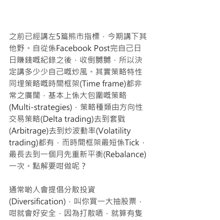
之前已經講左5篇熊市指標，今期講下其
他野。自從係Facebook Post完自己日
日賺錢嘅紀錄之後，收倒嬲嬲，所以決
定講多少少自己嘅炒風。其實策略特性
同埋策略嘅時間框架(Time frame)都非
常之廣闊，基本上係大包圍嘅策略
(Multi-strategies)，策略種類由方向性
交易策略(Delta trading)去到套戥
(Arbitrage)去到炒波動率(Volatility 
trading)都有，而時間框架最短係Tick，
最長去到一個月先重新平衡(Rebalance)
一次。點解要咁做呢？
通常啲人會提倡分散投資
(Diversification)，叫你買一大抽股票，
咁就會好安全，因為打散哂，就算有隻