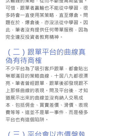
汰輸錢的策略，從而不斷提高期望值。
可惜，跟單者贏輸也不能從中學習，很
多時會一直使用某策略，直至爆倉。問
題在於，爆倉後，亦沒法從中學習。因
此，筆者沒有提供任何帶單服務，因為
完全違反投資者教育精神。
（二）跟單平台的曲線真
偽有待商榷
不少平台為了吸引客戶跟單，都會貼出
琳瑯滿目的策略曲線，十居八九都很漂
亮。筆者曾經跟單，跟單後卻發現跟不
上那條曲線的表現。問及平台後，才知
道展示出來的曲線並沒有納入交易成
本，包括佣金、買賣差價、滑價、表現
費等等。這並不是單一事件，而是極多
平台也有這個陷阱。
（三）平台會以市價盤執