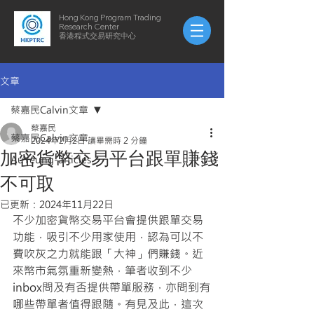
Hong Kong Program Trading
Research Center
​​香港程式交易研究中心
文章
蔡嘉民Calvin文章
蔡嘉民
蔡嘉民Calvin文章
2024年2月2日
讀畢需時 2 分鐘
加密貨幣交易平台跟單賺錢
AuYeung-articles
不可取
已更新：
2024年11月22日
不少加密貨幣交易平台會提供跟單交易
功能，吸引不少用家使用，認為可以不
費吹灰之力就能跟「大神」們賺錢。近
來幣市氣氛重新變熱，筆者收到不少
inbox問及有否提供帶單服務，亦問到有
哪些帶單者值得跟隨。有見及此，這次