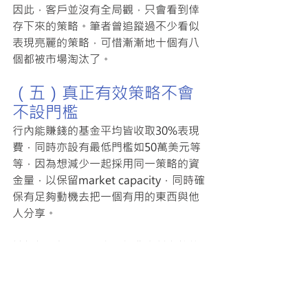
因此，客戶並沒有全局觀，只會看到倖
存下來的策略。筆者曾追蹤過不少看似
表現亮麗的策略，可惜漸漸地十個有八
個都被市場淘汰了。
（五）真正有效策略不會
不設門檻
行內能賺錢的基金平均皆收取30%表現
費，同時亦設有最低門檻如50萬美元等
等，因為想減少一起採用同一策略的資
金量，以保留market capacity，同時確
保有足夠動機去把一個有用的東西與他
人分享。
試想想，如果閣下有一個非常穩定的策
略，會只收10%表現費，然後讓幾百個
幾百美元的散戶一起享用你努力研發出
來的成果嗎？