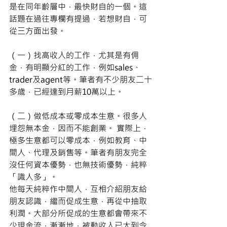
是在同年齡層中，最快財自的一個。這
話題在過往專欄有提過，若想財自，可
從三方面出發。 
（一）找高收入的工作，尤其是有佣
金，有明顯分紅的工作，例如sales、
trader及agent等。筆者有不少朋友二十
多歲，已經達到月薪10萬以上。 
（二）做低成本或零成本生意。很多人
埋怨無本金，因而不能創業。 實際上，
極多生意都可以零成本，例如教育、中
間人、代理及銷售等。筆者有朋友完全
沒任何資本優勢，也無技術優勢，純粹
「識人多」。 
他每天純粹作中間人，互相介紹朋友給
朋友認識，繼而促成生意，再從中抽取
利潤。大部分所促成的生意都會帶來不
少現金流，漸漸地，被動收入已大到令