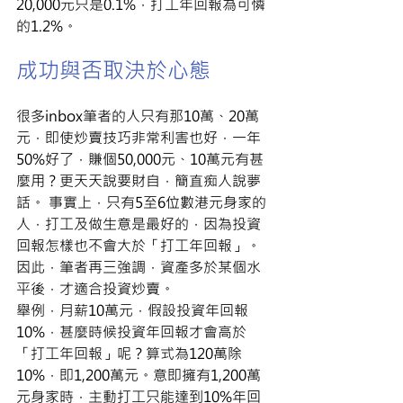
20,000元只是0.1%，打工年回報為可憐
的1.2%。
成功與否取決於心態
很多inbox筆者的人只有那10萬、20萬
元，即使炒賣技巧非常利害也好，一年
50%好了，賺個50,000元、10萬元有甚
麼用？更天天說要財自，簡直痴人說夢
話。 事實上，只有5至6位數港元身家的
人，打工及做生意是最好的，因為投資
回報怎樣也不會大於「打工年回報」。
因此，筆者再三強調，資產多於某個水
平後，才適合投資炒賣。
舉例，月薪10萬元，假設投資年回報
10%，甚麼時候投資年回報才會高於
「打工年回報」呢？算式為120萬除
10%，即1,200萬元。意即擁有1,200萬
元身家時，主動打工只能達到10%年回