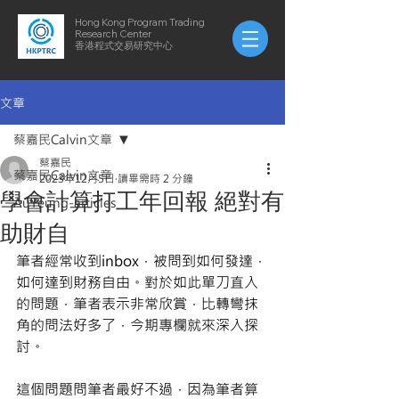
Hong Kong Program Trading
Research Center
​​香港程式交易研究中心
文章
蔡嘉民Calvin文章
蔡嘉民
蔡嘉民Calvin文章
2023年12月5日
讀畢需時 2 分鐘
學會計算打工年回報 絕對有
AuYeung-articles
助財自
筆者經常收到inbox，被問到如何發達，
如何達到財務自由。對於如此單刀直入
的問題，筆者表示非常欣賞，比轉彎抹
角的問法好多了，今期專欄就來深入探
討。
這個問題問筆者最好不過，因為筆者算