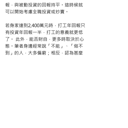
報，與被動投資的回報持平。這時候就
可以開始考慮全職投資或炒賣。
若身家達到2,400萬元時，打工年回報只
有投資年回報一半，打工的意義就更低
了。 此外，能否財自，更多時取決於心
態。筆者身邊經常說「不能」、「做不
到」的人，大多偏窮；相反，認為甚麼
都是可能的人，相對更富有。
最新文章
查看全部