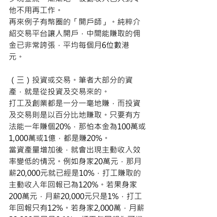
他不用再工作。 
再來例子有幣圈的「開戶師」。純粹介
紹交易平台讓人開戶，中間能賺取的佣
金已非常誇張，平均每個月6位數港
元。 
（三）投資或交易。筆者大部分的資
產，就是從投資及交易來的。
打工及創業都是一分一毫地賺，而投資
及交易則是以百分比地賺取。只要有方
法能一年賺個20%，那怕本金為100萬或
1,000萬或1億，都是賺20%。
當資產量增加後，就會出現主動收入效
率變低的情況。例如身家20萬元，那月
薪20,000元就已經是10%，打工賺取的
主動收入年回報已為120%。若果身家
200萬元，月薪20,000元只是1%，打工
年回報只有12%。若身家2,000萬，月薪