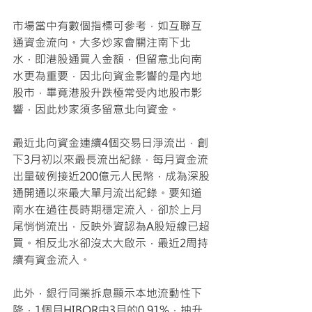
市場當中有數個指標可參考，如互聯互
通資金流向。大多炒家會關注南下北
水，即港股通買入金額，但留意北向南
水更為重要，因北向資金影響的是內地
股市，畢竟港股升跌極常受內地股市影
響，因此炒家須多留意北向資金。
最近北向資金連續4個交易日淨流出，創
下3月初以來最長流出紀錄，每月資金流
出量破例接近200億元人民幣，成為深股
通開通以來最大單月流出紀錄。要知道
南水在過往長時期穩定流入，卻於上月
尾悄悄流出，反映外資認為A股短線已超
買。相反北水卻沒太大啟示，最近2周持
續有資金流入。
此外，銀行同業拆息顯示本地流動性下
降，1個月HIBOR由3月的0.91%，抽升