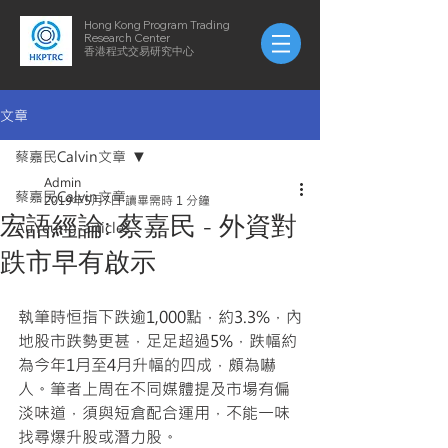
Hong Kong Program Trading
Research Center
​​香港程式交易研究中心
文章
蔡嘉民Calvin文章
Admin
蔡嘉民Calvin文章
2019年5月7日
讀畢需時 1 分鐘
宏語經論: 蔡嘉民 - 外資對
AuYeung-articles
跌市早有啟示
執筆時恒指下跌逾1,000點，約3.3%，內
地股市跌勢更甚，足足超過5%，跌幅約
為今年1月至4月升幅的四成，頗為嚇
人。筆者上周在不同媒體提及市場有偏
淡味道，須與短倉配合運用，不能一味
找尋爆升股或潛力股。