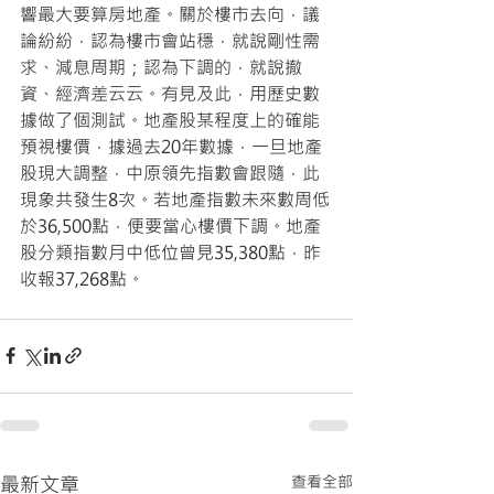
響最大要算房地產。關於樓市去向，議
論紛紛，認為樓市會站穩，就說剛性需
求、減息周期；認為下調的，就說撤
資、經濟差云云。有見及此，用歷史數
據做了個測試。地產股某程度上的確能
預視樓價，據過去20年數據，一旦地產
股現大調整，中原領先指數會跟隨，此
現象共發生8次。若地產指數未來數周低
於36,500點，便要當心樓價下調。地產
股分類指數月中低位曾見35,380點，昨
收報37,268點。
最新文章
查看全部