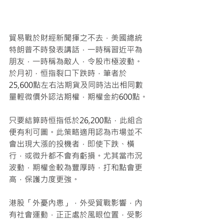
貿易戰於財經新聞揮之不去，美國總統
特朗普不時發表講話，一時稱習近平為
朋友，一時稱為敵人，令股市極波動。
於月初，恒指裂口下跌時，筆者於
25,600點左右沽期貨及同時沽出相同數
量輕微價外認沽期權，期權金約600點。
只要結算時恒指低於26,200點，此組合
便有利可圖。此策略適用認為市場並不
會出現大漲的投機者，即使下跌、橫
行，或微升都不會有虧損。尤其當市況
波動，期權金較為豐厚時，打和點會更
高，保護力度更強。
港股「外憂內患」，外受貿戰影響，內
有社會運動，正正處於風眼位置，受影