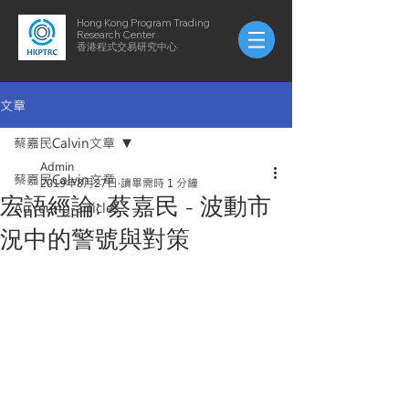
Hong Kong Program Trading
Research Center
​​香港程式交易研究中心
文章
蔡嘉民Calvin文章
Admin
蔡嘉民Calvin文章
2019年8月27日
讀畢需時 1 分鐘
宏語經論: 蔡嘉民 - 波動市
AuYeung-articles
況中的警號與對策