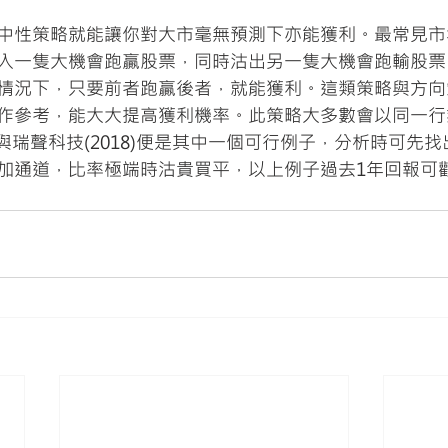
中性策略就能讓你對大市毫無預測下亦能獲利。最常見市
入一隻大機會跑贏股票，同時沽出另一隻大機會跑輸股票
情況下，只要前者跑贏後者，就能獲利。這類策略與方向
作參考，能大大提高獲利機率。此策略大多數會以同一行
2)與瑞聲科技(2018)便是其中一個可行例子，分析時可先
加通道，比率極端時沽貴買平，以上例子過去1年回報可