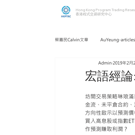
Hong Kong Program Trading Rese
​​香港程式交易研究中心
蔡嘉民Calvin文章
AuYeung-articles
Admin
2019年2月
宏語經論
坊間交易策略琳琅滿
金流、未平倉合約、
方向性啟示以預測價
買入高息股或指數E
作預測賺取利潤？