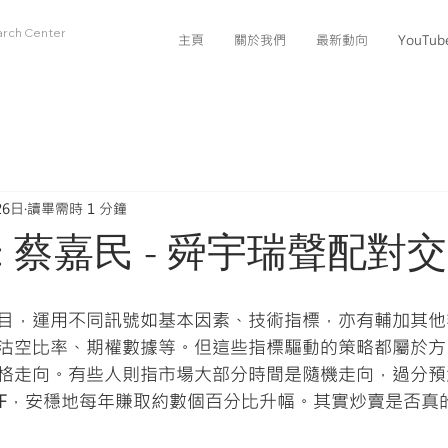
arch Center
主頁
關於我們
最新動向
YouTu
26日
讀畢需時 1 分鐘
: 蔡嘉民 - 舜宇瑞聲配對
目，運用不同訊號如基本因素、技術指標，亦有輔加其他
沽空比率、期權數據等。但這些指標驅動的策略都屬於方
格走向。有些人則指市場大部分時間是隨機走向，過分預
TF，安穩地每年賺取約數個百分比升幅。其實炒賣是否真