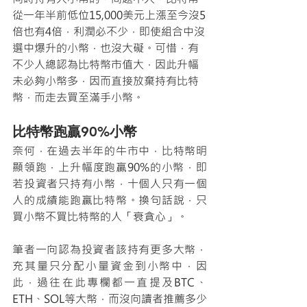
從一年半前低位15,000美元上漲至今沒5
倍也有4倍，利潤必不少，即使組合中沒
選中爆升的小幣，也沒大礙。可惜，有
不少人總認為比特幣市值大，因此升幅
未必夠小幣多，因而直接放棄持有比特
幣，而走去買至滿手小幣。
比特幣跑贏90%小幣
奈何，在過去半年的牛市中，比特幣明
顯領跑，上升幅度跑贏90%的小幣，即
若投資者只持有小幣，十個人只有一個
人的成績能跑贏比特幣。換句話說，只
買小幣不買比特幣的人「衰貪心」。
筆者一向認為投資者該持有更多大幣，
充其量只分配小量資金到小幣中，因
此，過往在此專欄都一直提及BTC、
ETH、SOL等大幣，而沒向讀者推薦多少