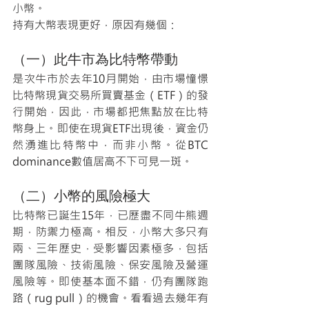
小幣。
持有大幣表現更好，原因有幾個：
（一）此牛市為比特幣帶動
是次牛市於去年10月開始，由市場憧憬
比特幣現貨交易所買賣基金（ETF）的發
行開始，因此，市場都把焦點放在比特
幣身上。即使在現貨ETF出現後，資金仍
然湧進比特幣中，而非小幣。從BTC 
dominance數值居高不下可見一斑。
（二）小幣的風險極大
比特幣已誕生15年，已歷盡不同牛熊週
期，防禦力極高。相反，小幣大多只有
兩、三年歷史，受影響因素極多，包括
團隊風險、技術風險、保安風險及營運
風險等。即使基本面不錯，仍有團隊跑
路（rug pull）的機會。看看過去幾年有