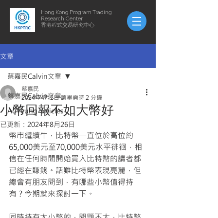
Hong Kong Program Trading
Research Center
​​香港程式交易研究中心
文章
蔡嘉民Calvin文章
蔡嘉民
蔡嘉民Calvin文章
2024年4月2日
讀畢需時 2 分鐘
小幣回報不如大幣好
AuYeung-articles
已更新：
2024年8月26日
幣市繼續牛，比特幣一直位於高位約
65,000美元至70,000美元水平徘徊，相
信在任何時間開始買入比特幣的讀者都
已經在賺錢。話雖比特幣表現亮麗，但
總會有朋友問到，有哪些小幣值得持
有？今期就來探討一下。
同時持有大小幣的，問題不大，比特幣