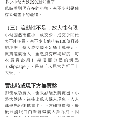
多少小幣大跌99%就知道了。
現時看到仍存在的小幣，有不少都是倖
存者偏差下的產物。
（三）流動性不足，放大性有限
小幣固然市值小、成交少，成交少即代
表不能多買。有不少市值排名100位打後
的小幣，整天成交額不足幾十萬美元，
買賣差價極大，全然沒有市場深度，每
次買賣必須付幾個百分點的滑點
（slippage），是為「未見官先打三十
大板」。
賣出時或現下方無買盤
即使成功買入，也未必能及時賣出。小
幣大跌時，往往出現人踩人現象，人人
都爭先恐後地賣出，下方卻無買盤，最
後只能眼白白看著幣價大跌九成。因