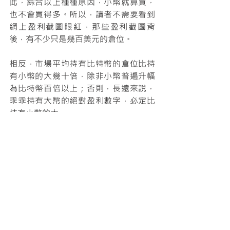
此，綜合以上種種原因，小幣就算買，
也不會買得多。所以，讀者不需要看到
網上盈利截圖眼紅，那些盈利截圖背
後，有不少只是幾百美元的倉位。
相反，市場平均持有比特幣的倉位比持
有小幣的大幾十倍，除非小幣普遍升幅
為比特幣百倍以上；否則，長遠來說，
乖乖持有大幣的絕對盈利數字，必定比
持有小幣的大。
最新文章
查看全部