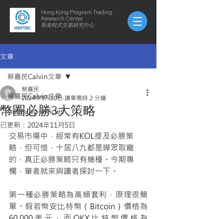
Hong Kong Program Trading
Research Center
​​香港程式交易研究中心
文章
蔡嘉民Calvin文章
蔡嘉民
蔡嘉民Calvin文章
2024年9月20日
讀畢需時 2 分鐘
幣圈必勝3大策略
AuYeung-articles
已更新：
2024年11月5日
交易市場中，經常有KOL提及必勝策
略，但可惜，十居八九都是嘩眾取寵
的，真正必勝策略只有幾種。今期專
欄，筆者就來與讀者探討一下。
第一種必勝策略為高頻套利，原理很簡
單。假若幣安比特幣（Bitcoin）價格為
60,000美元，而OKX比特幣價格為