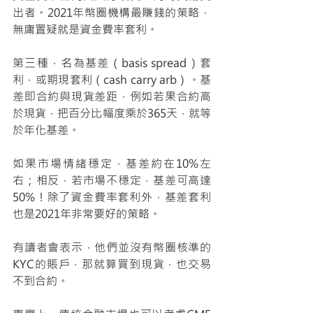
出者。2021年幣圈機構最賺錢的策略，
無庸置疑就是資金費率套利。
第三種，名為基差（basis spread）套
利，或期現套利（cash carry arb）。基
差即合約與現貨差距，例如若果合約高
於現貨，把百分比幅度乘於365天，就等
於年化基差。
如果市場情緒穩定，基差約在10%左
右；相反，若市場不穩定，基差可高達
50%！除了資金費率套利外，基差套利
也是2021年非常要好的策略。
有讀者會表示，他們並沒有幣圈核準的
KYC的賬戶，那就算買到現貨，也交易
不到合約。