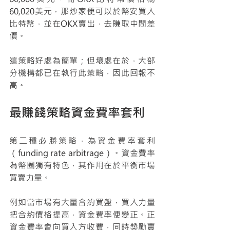
60,020美元，那炒家便可以於幣安買入
比特幣，並在OKX賣出，去賺取中間差
價。
這策略好處為簡單；但壞處在於，大部
分機構都已在執行此策略，因此回報不
高。
最賺錢策略資金費率套利
第二種必勝策略，為資金費率套利
（funding rate arbitrage）。資金費率
為幣圈獨有特色，其作用在於平衡市場
買賣力量。
例如當市場有大量合約買盤，買入力量
把合約價格提高，資金費率便變正。正
資金費率會向買入方收費，同時獎勵賣