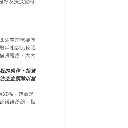
傳是好友挾淡倉的
即沽空前需要向
散戶相對比較陌
借貨程序，大大
戥的操作。投資
沽空金額除以當
20%，確實是
們都議論紛紛，指