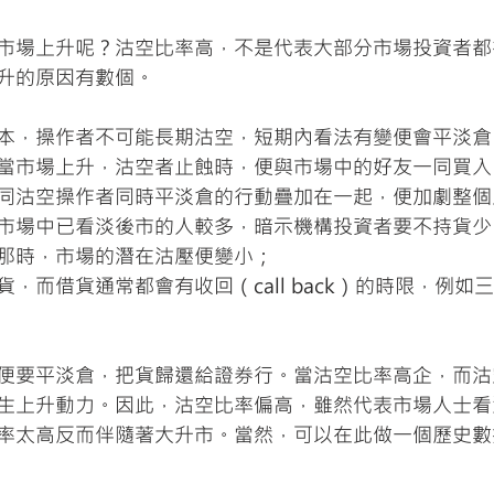
市場上升呢？沽空比率高，不是代表大部分市場投資者都
升的原因有數個。
本，操作者不可能長期沽空，短期內看法有變便會平淡倉
當市場上升，沽空者止蝕時，便與市場中的好友一同買入
同沽空操作者同時平淡倉的行動疊加在一起，便加劇整個
市場中已看淡後市的人較多，暗示機構投資者要不持貨少
那時，市場的潛在沽壓便變小；
，而借貨通常都會有收回（call back）的時限，例如
便要平淡倉，把貨歸還給證券行。當沽空比率高企，而沽
生上升動力。因此，沽空比率偏高，雖然代表市場人士看
率太高反而伴隨著大升市。當然，可以在此做一個歷史數