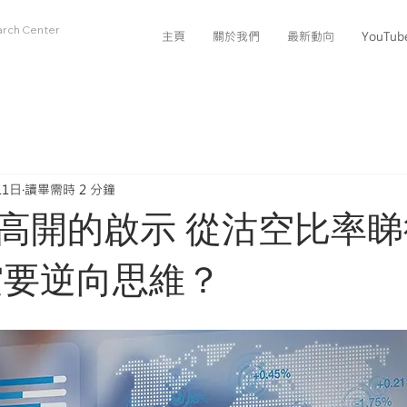
arch Center
主頁
關於我們
最新動向
YouTu
11日
讀畢需時 2 分鐘
高開的啟示 從沽空比率
空要逆向思維？