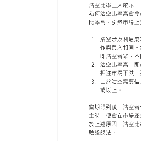
沽空比率三大啟示
為何沽空比率高會令
比率高，引致市場上
沽空涉及利息成
作與買入相同。
即沽空者眾，不
沽空比率高，即
押注市場下跌，
由於沽空需要借貨
或以上。
當期限到後，沽空者
主時，便會在市場產
於上述原因，沽空比
驗證說法。