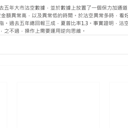
五年大市沽空數據，並於數據上放置了一個保力加通道（Bol
沽空金額異常高，以及異常低的時間。於沽空異常多時，看
指。過去五年總回報三成，夏普比率1.3。事實證明，沽
，之不過，操作上需要運用逆向思維。