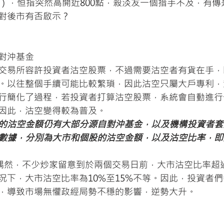
日），恒指突然高開近800點，殺淡友一個措手不及，有
對後市有否啟示？
對沖基金
交易所容許投資者沽空股票，不過需要沽空者有貨在手，
。以往整個手續可能比較繁瑣，因此沽空只屬大戶專利，
行簡化了過程，若投資者打算沽空股票，系統會自動進行
因此，沽空變得較為普及。
的沽空金額仍有大部分源自對沖基金，以及機構投資者套
數據，分別為大市和個股的沽空金額，以及沽空比率，即
非偶然，不少炒家留意到於兩個交易日前，大市沽空比率超過
況下，大市沽空比率為10%至15%不等。因此，投資者
，導致市場無懼政經局勢不穩的影響，逆勢大升。