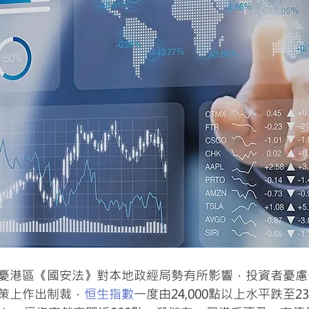
憂港區《國安法》對本地政經局勢有所影響，投資者憂慮
策上作出制裁，
恒生指數
一度由24,000點以上水平跌至23