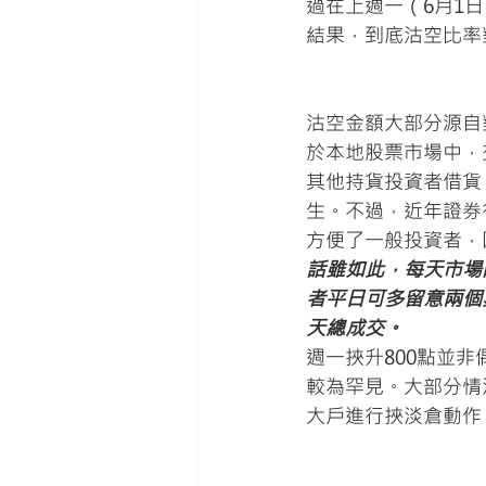
過在上週一（6月1
結果，到底沽空比率
沽空金額大部分源自
於本地股票市場中，
其他持貨投資者借貨
生。不過，近年證券
方便了一般投資者，
話雖如此，每天市場
者平日可多留意兩個
天總成交。
週一挾升800點並
較為罕見。大部分情
大戶進行挾淡倉動作