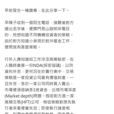
早前發生一椿趣事，在此分享一下。
早陣子收到一個陌生電話，接聽後對方
道出名字後，便開門見山說明來電目
的，他想知道不同機構投資者的策略。
由於對方知道小弟現於對沖基金工作，
便問我有甚麼策略。
行外人應知道如工作涉及商業秘密，在
入職時會簽一份NDA(保密協議)，以防
資料外泄，更何況在炒賣行業中，交易
策略是一家投資公司最有價值財產，一
旦外泄，多於一家公司同時買入賣出，
市場便須容納多1倍資金，出現市場深度
(Market depth)問題。假若對方是一家
高頻交易(HFT)公司，相信策略對原先執
行者來看便會失效；即使執行速度相