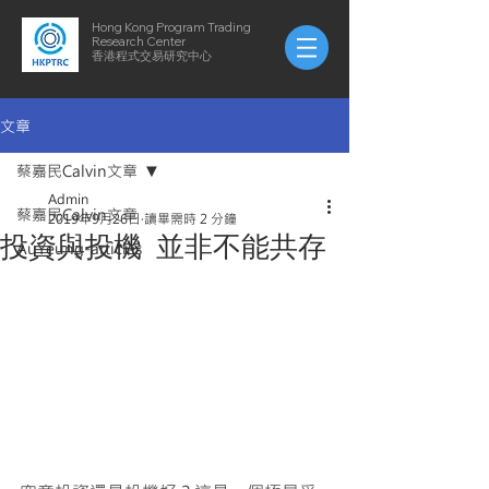
Hong Kong Program Trading
Research Center
​​香港程式交易研究中心
文章
蔡嘉民Calvin文章
Admin
蔡嘉民Calvin文章
2019年9月26日
讀畢需時 2 分鐘
投資與投機 並非不能共存
AuYeung-articles