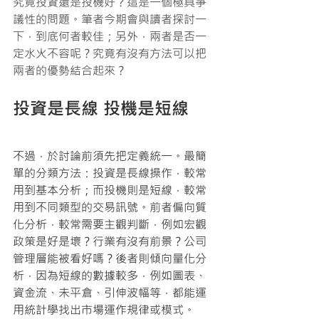
究竟投資還是投機好？這是一個極具爭
議性的問題。筆者今期會與讀者探討一
下，到底何者較佳；另外，兩者是否一
定水火不容呢？究竟有沒有方法可以把
兩者的優勢結合起來？
投資是長線 投機是短線
不過，於討論前須先把定義統一。最簡
單的分類方法：投資是長線操作，較常
用到基本分析；而投機則是短線，較常
用到不同類型的交易訊號。前者偏向質
化分析，較常需要主觀判斷，例如宏觀
政策是好是壞？行業有沒有前景？公司
管理層能被看好嗎？後者則傾向量化分
析，因為短線的數據較多，例如圖表、
資金流、未平倉、引伸波幅等，都能運
用統計學找出市場運作規律或模式。