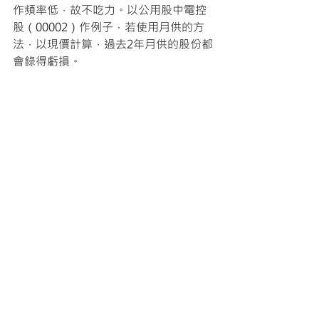
作頻率低，故不吃力。以公用股中電控
股（00002）作例子，若使用月供的方
法，以現價計算，過去2年月供的股份都
會錄得虧損。
但歷史數據顯示，若待股價低於兩年移
動平均線買入，買入後遇到大調整的機
率便大大降低；所以資金有更佳的風險
調整回報，資金的機會成本更能大大降
低。待股價超買時便可考慮減持，但不
必清倉，使長短線策略共存，能優化純