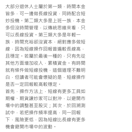
大部分退休人士屬於第一類，時間本金
皆多，可一邊做長線投資，同時配合短
炒投機。第二類大多是上班一族，本金
多但沒時間管理，以傳統思維來看，只
可以長線投資。第三類大多是年輕一
族，時間充裕卻沒資本，絕對應多做短
線，因為短線操作回報普遍較長線高，
且穩定。若屬於最後一種的，只有先從
其他方面增加收入，累積資金。有時間
就有條件做短線投機，這個道理不難明
白，但讀者可能會懷疑的是，短線操作
是否一定回報較高較穩定。
首先，操作方法上，短線有更多工具如
期權、期貨讓炒家可以對沖，以避開市
場中的調整甚至股災；其次，於回溯測
試中，若把操作頻率提高，同一回報
下，風險更低，因為短線比長線有更多
機會避開市場中的波動。