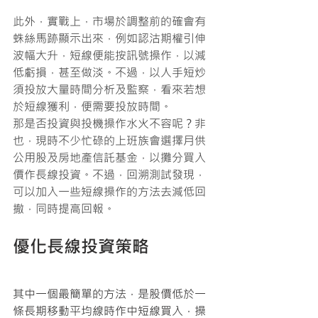
此外，實戰上，市場於調整前的確會有
蛛絲馬跡顯示出來，例如認沽期權引伸
波幅大升，短線便能按訊號操作，以減
低虧損，甚至做淡。不過，以人手短炒
須投放大量時間分析及監察，看來若想
於短線獲利，便需要投放時間。
那是否投資與投機操作水火不容呢？非
也，現時不少忙碌的上班族會選擇月供
公用股及房地產信託基金，以攤分買入
價作長線投資。不過，回溯測試發現，
可以加入一些短線操作的方法去減低回
撤，同時提高回報。
優化長線投資策略
其中一個最簡單的方法，是股價低於一
條長期移動平均線時作中短線買入，操