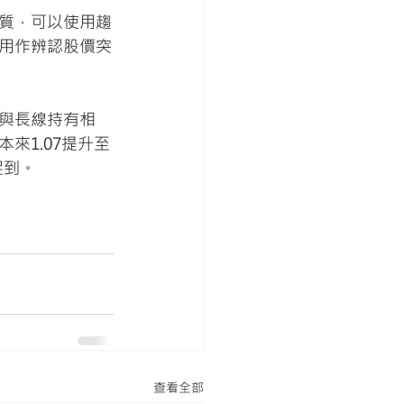
質，可以使用趨
用作辨認股價突
報與長線持有相
來1.07提升至
。   
查看全部