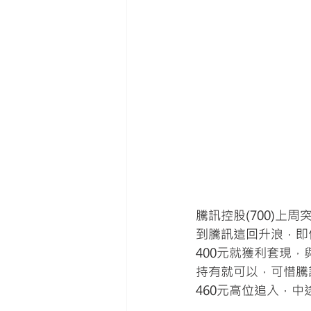
騰訊控股(700)上
到騰訊這回升浪，即
400元就獲利套現
持有就可以，可惜騰
460元高位追入，