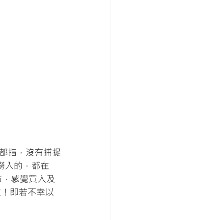
友都指，沒有捕捉
撈入的，都在
市，感覺買入及
撤！即若不幸以