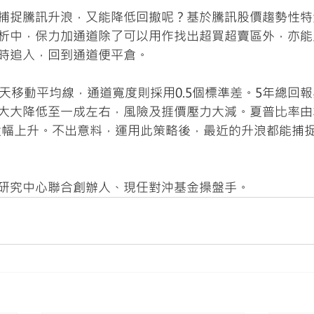
捕捉騰訊升浪，又能降低回撤呢？基於騰訊股價趨勢性特
析中，保力加通道除了可以用作找出超買超賣區外，亦能
時追入，回到通道便平倉。
5天移動平均線，通道寬度則採用0.5個標準差。5年總回
大大降低至一成左右，風險及捱價壓力大減。夏普比率由本
大幅上升。不出意料，運用此策略後，最近的升浪都能捕捉到
研究中心聯合創辦人、現任對沖基金操盤手。