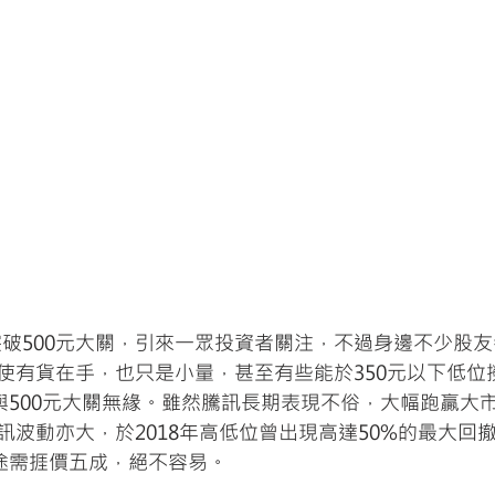
周突破500元大關，引來一眾投資者關注，不過身邊不少股
使有貨在手，也只是小量，甚至有些能於350元以下低位
，與500元大關無緣。雖然騰訊長期表現不俗，大幅跑贏大
訊波動亦大，於2018年高低位曾出現高達50%的最大回
中途需捱價五成，絕不容易。