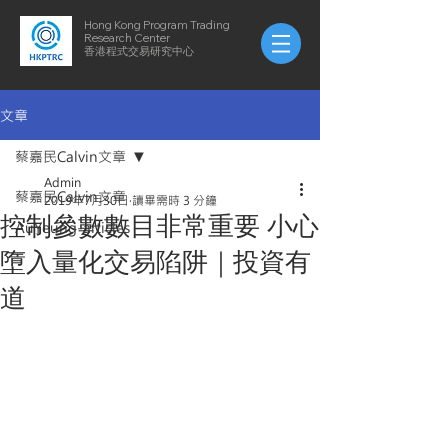
Hong Kong Program Trading
Research Center
​​香港程式交易研究中心
文章
蔡嘉民Calvin文章
Admin
蔡嘉民Calvin文章
2019年7月30日
讀畢需時 3 分鐘
控制參數數目非常重要 小心
AuYeung-articles
墮入量化交易陷阱｜投資有
道