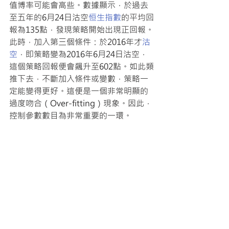
值博率可能會高些。數據顯示，於過去
至五年的6月24日沽空
恒生指數
的平均回
報為135點，發現策略開始出現正回報。
此時，加入第三個條件：於2016年才
沽
空
，即策略變為2016年6月24日沽空，
這個策略回報便會飆升至602點。如此類
推下去，不斷加入條件或變數，策略一
定能變得更好。這便是一個非常明顯的
過度吻合（Over-fitting）現象。因此，
控制參數數目為非常重要的一環。