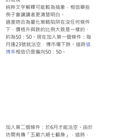
純粹文字解釋可能較為抽象，相信舉些
例子會讓讀者更清楚明白。
過度吻合為量化策略陷阱在沒任何條件
下，價格升與跌的比例大致是一樣的，
約為50：50。現在加入第一個條件：每
月逢23號就沽空，博市場下跌。這時
值
博率
相信仍是偏向50：50。
加入第二個條件：於6月才能沽空。由於
坊間有傳「五窮六絕七翻身」，這時，