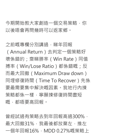
今期開始教大家創造一個交易策略，你
以後唔會再問幾時可以返家鄉。
之前嘅專欄分別講過，睇年回報
（Annual Return）去判定一個策略好
壞係錯的；齋睇勝率（Win Rate）同值
搏率（Win/Lose Ratio）都係錯嘅；反
而最大回撤（Maximum Draw down）
同埋修復時間（Time To Recover）先係
要最需要集中解決嘅因素。我地行內揀
策略都係一樣，寧願揀修復時間盡短
嘅，都唔要高回報。
曾經試過有策略去到年回報高過300%，
最大回撤31%，我最後都放棄左，推左
一個年回報16%，MDD 0.27%嘅策略上