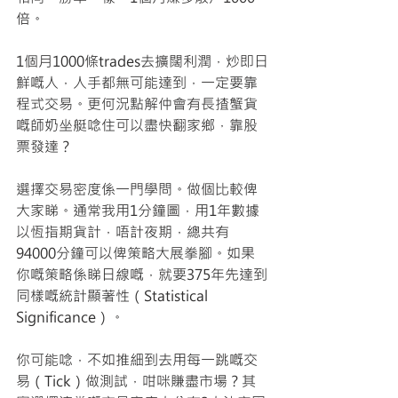
倍。
1個月1000條trades去擴闊利潤，炒即日
鮮嘅人，人手都無可能達到，一定要靠
程式交易。更何況點解仲會有長揸蟹貨
嘅師奶坐艇唸住可以盡快翻家鄉，靠股
票發達？
選擇交易密度係一門學問。做個比較俾
大家睇。通常我用1分鐘圖，用1年數據
以恆指期貨計，唔計夜期，總共有
94000分鐘可以俾策略大展拳腳。如果
你嘅策略係睇日線嘅，就要375年先達到
同樣嘅統計顯著性（Statistical 
Significance）。
你可能唸，不如推細到去用每一跳嘅交
易（Tick）做測試，咁咪賺盡市場？其