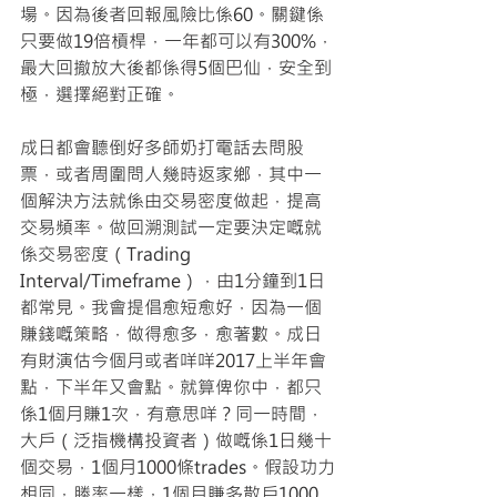
場。因為後者回報風險比係60。關鍵係
只要做19倍槓桿，一年都可以有300%，
最大回撤放大後都係得5個巴仙，安全到
極，選擇絕對正確。
成日都會聽倒好多師奶打電話去問股
票，或者周圍問人幾時返家鄉，其中一
個解決方法就係由交易密度做起，提高
交易頻率。做回溯測試一定要決定嘅就
係交易密度（Trading 
Interval/Timeframe），由1分鐘到1日
都常見。我會提倡愈短愈好，因為一個
賺錢嘅策略，做得愈多，愈著數。成日
有財演估今個月或者咩咩2017上半年會
點，下半年又會點。就算俾你中，都只
係1個月賺1次，有意思咩？同一時間，
大戶（泛指機構投資者）做嘅係1日幾十
個交易，1個月1000條trades。假設功力
相同，勝率一樣，1個月賺多散戶1000