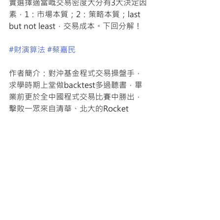
實選擇適當嘅交易密度大分有3大決定因
素，1：市場本質；2：策略本質；last 
but not least，交易成本。下回分解！
#財演算法
#蔡嘉民
作者簡介：對沖基金程式交易操盤手，
求學時期上堂做backtest多過聽書，畢
業前更於全中國程式交易比賽中勝出，
擊敗一眾來自清華、北大的Rocket 
Scientists。縱橫市場逾10年，玩遍全球
資產，邁向財務自由。
最新文章
查看全部