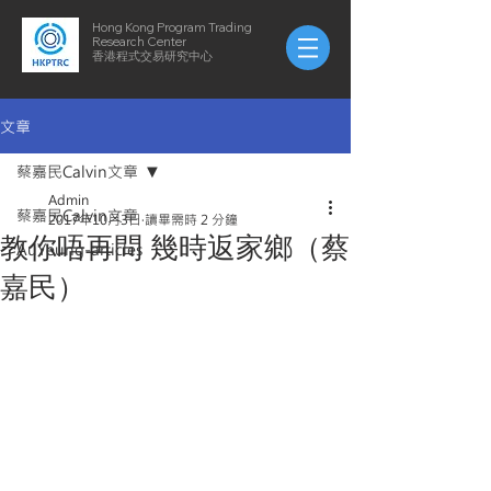
Hong Kong Program Trading
Research Center
​​香港程式交易研究中心
文章
蔡嘉民Calvin文章
Admin
蔡嘉民Calvin文章
2017年10月3日
讀畢需時 2 分鐘
教你唔再問 幾時返家鄉（蔡
AuYeung-articles
嘉民）