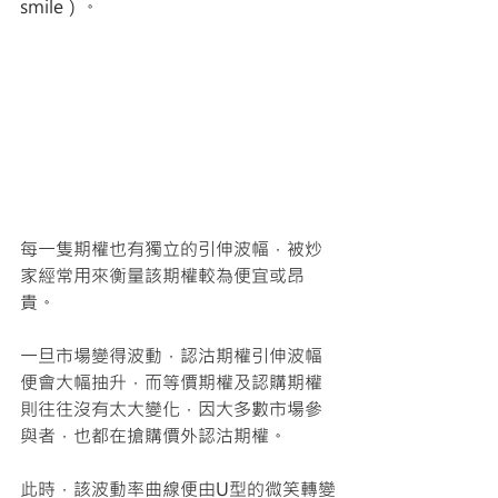
smile）。 
每一隻期權也有獨立的引伸波幅，被炒
家經常用來衡量該期權較為便宜或昂
貴。 
一旦市場變得波動，認沽期權引伸波幅
便會大幅抽升，而等價期權及認購期權
則往往沒有太大變化，因大多數市場參
與者，也都在搶購價外認沽期權。
此時，該波動率曲線便由U型的微笑轉變