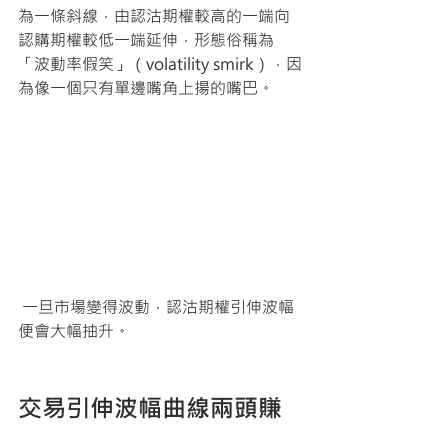
為一條斜線，由認沽期權較高的一端向
認購期權較低一端延伸，形態俗稱為
「波動率假笑」（volatility smirk），因
為像一個只有單邊嘴角上揚的嘴巴。
 一旦市場變得波動，認沽期權引伸波幅
便會大幅抽升。 
交易引伸波幅曲線兩頭賺