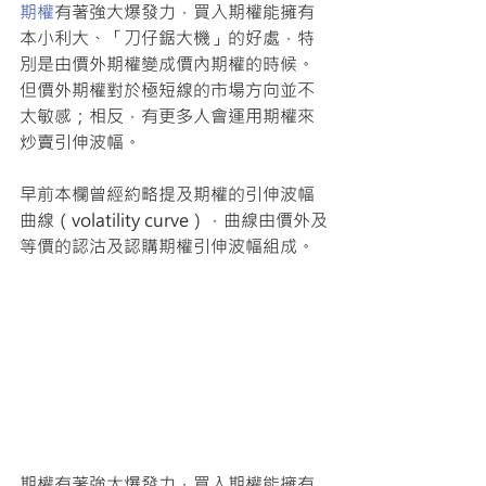
期權
有著強大爆發力，買入期權能擁有
本小利大、「刀仔鋸大機」的好處，特
別是由價外期權變成價內期權的時候。
但價外期權對於極短線的市場方向並不
太敏感；相反，有更多人會運用期權來
炒賣引伸波幅。
早前本欄曾經約略提及期權的引伸波幅
曲線（volatility curve），曲線由價外及
等價的認沽及認購期權引伸波幅組成。
期權有著強大爆發力，買入期權能擁有