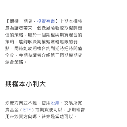
【期權．期貨．
投資有道
】上期本欄特
意為讀者帶來一個低風險收取期權時間
值的策略，屬於一個期權與期貨混合的
策略，能夠解決期權短倉輸無限的弱
點，同時能於期權合約到期時把時間值
全收。今期為讀者介紹第二個期權期貨
混合策略。 
期權本小利大
炒賣方向並不難，使用
股票
、交易所買
賣基金（
ETF
）或期貨便可以，那期權會
用來炒賣方向嗎？答案是當然可以。