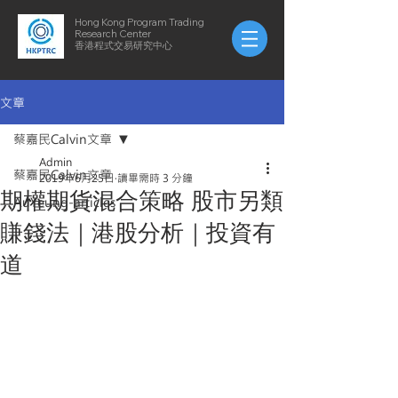
Hong Kong Program Trading
Research Center
​​香港程式交易研究中心
文章
蔡嘉民Calvin文章
Admin
蔡嘉民Calvin文章
2019年6月25日
讀畢需時 3 分鐘
期權期貨混合策略 股市另類
AuYeung-articles
賺錢法｜港股分析｜投資有
道