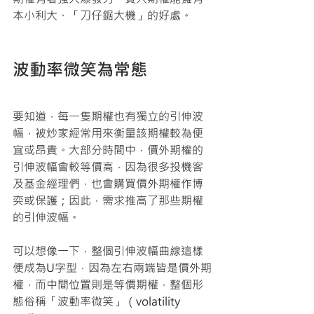
本小利大、「刀仔鋸大機」的好處。 
波動率微笑為常態
要知道，每一隻期權也有獨立的引伸波
幅，被炒家經常用來衡量該期權較為便
宜或昂貴。大部分時間中，價外期權的
引伸波幅會較等價高，因為很多投機客
及基金經理們，也會購買價外期權作博
奕或保護；因此，需求推高了那些期權
的引伸波幅。
可以想像一下，整個引伸波幅曲線這樣
便成為U字型，因為左右兩端皆是價外期
權，而中間位置則是等價期權，整個形
態俗稱「波動率微笑」（volatility 