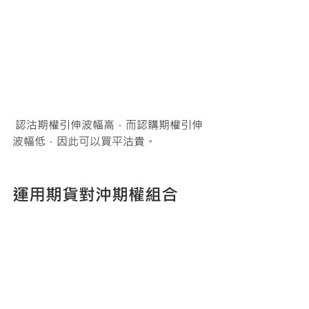
 認沽期權引伸波幅高，而認購期權引伸
波幅低，因此可以買平沽貴。 
運用期貨對沖期權組合
因此最大問題在於策略的對沖值非0，與
其他大部分的期權策略有所不同；這個
情況下，為了免除市場風險，投資者可
以考慮運用
期貨
對沖期權組合。
舉例，Short Put對沖值約為0.25，而