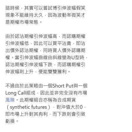
這時候，其實可以嘗試博引伸波幅假笑
現象不能維持太久，因為波動率微笑才
是期權市場常態。
由於認沽期權引伸波幅高，而認購期權
引伸波幅低，因此可以買平沽貴，即沽
出價外認沽期權，同時買入價外認購期
權。當引伸波幅曲線由斜線變為U型時，
認沽期權引伸波幅下跌，而認購期權引
伸波幅則上升，便能雙雙獲利。
不過由於此策略由一個Short Put與一個
Long Call組成，因此並非完全沒有市場
風險
。此期權組合亦稱為合成期貨
（synthetic futures），對沖值大於0，
即市場上升對其有利，而下跌則會引致
虧損。