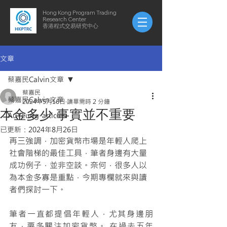
Hong Kong Program Trading
Research Center
​​香港程式交易研究中心
文章
蔡嘉民Calvin文章
蔡嘉民
蔡嘉民Calvin文章
2024年5月16日
讀畢需時 2 分鐘
本金多少 事實並不重要
AuYeung-articles
已更新：
2024年8月26日
再三強調，加密貨幣市場是年輕人爬上
社會階梯的最佳工具，筆者身邊有大量
成功例子，並非空談。奈何，很多人以
為本金多寡是重點，今期專欄就來與讀
者們探討一下。
筆者一直都提倡年輕人，尤其身邊朋
友，要多關注加密貨幣。 在過去五年