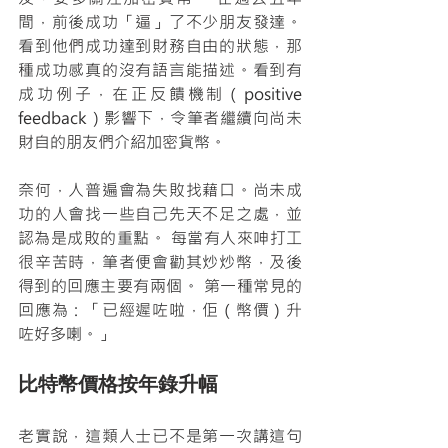
間，前後成功「逼」了不少朋友發達。
看到他們成功達到財務自由的狀態，那
種成功感真的沒有語言能描述。看到有
成功例子，在正反饋機制（positive 
feedback）影響下，令筆者繼續向尚未
財自的朋友們介紹加密貨幣。
奈何，人普遍會為失敗找藉口。尚未成
功的人會找一些自己先天不足之處，並
認為是成敗的重點。 每當有人來呻打工
很辛苦時，筆者便會勸其炒炒幣，及後
得到的回應主要有兩個。 第一種常見的
回應為：「已經遲咗啦，佢（幣價）升
咗好多喇。」
比特幣價格按年錄升幅
老實說，這類人士已不是第一次講這句