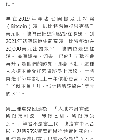
話。
早在2019年筆者公開提及比特幣
（Bitcoin）時，即比特幣價格只有幾千
美元時，他們已把這句話掛在嘴邊。 到
2021年初突破歷史新高時，比特幣約在
20,000美元出頭水平，他們也是這樣
說。 最有趣是，如果「已經升了就不會
再升」是他們的認知，那對不起，這種
人永遠不會從加密貨幣身上賺錢。 比特
幣幾乎每年都比上一年價格更高，如果
升了就不會再升，那比特幣該留在1美元
的水平。
第二種常見回應為：「人地本身有錢，
所以賺到錢，我個本細，所以賺唔
到。」 筆者不是富二代，也沒有中六合
彩，現時95%資產都是從炒賣回來的。
即使是身邊朋友，也有不少是從五、六