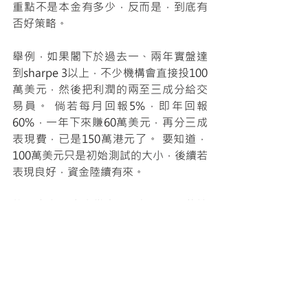
重點不是本金有多少，反而是，到底有
否好策略。
舉例，如果閣下於過去一、兩年實盤達
到sharpe 3以上，不少機構會直接投100
萬美元，然後把利潤的兩至三成分給交
易員。 倘若每月回報5%，即年回報
60%，一年下來賺60萬美元，再分三成
表現費，已是150萬港元了。 要知道，
100萬美元只是初始測試的大小，後續若
表現良好，資金陸續有來。
總而言之，本金從來不是個問題。若讀
者們有好的策略，歡迎與筆者聯絡。