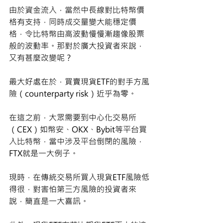
由於資金流入，當然中長線對比特幣價
格有支持，同時成交量變大能穩定價
格，令比特幣由高波動慢慢漸趨像股票
般的波動率。那對於廣大投資者來說，
又有甚麼改變呢？ 
最大好處在於，買賣現貨ETF的對手方風
險（counterparty risk）近乎為零。 
在這之前，大眾需要到中心化交易所
（CEX）如幣安、OKX、Bybit等平台買
入比特幣，當中涉及平台倒閉的風險，
FTX就是一大例子。 
現時，在傳統交易所買入現貨ETF風險低
得很，對害怕第三方風險的投資者來
說，簡直是一大喜訊。