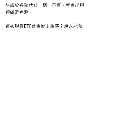
往處於過熱狀態，稍一不慎，就會出現
連續斬倉潮。 
這次現貨ETF會否歷史重演？無人能預
知，不過，轉戰以太幣會有更高值博
率。
一來以太幣幣價落後；二來，有傳以太
幣現貨ETF，將在2024年5月推出，讀者
們不妨留意一下。
最新文章
查看全部