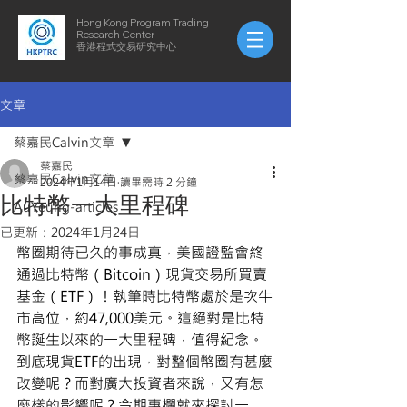
Hong Kong Program Trading
Research Center
​​香港程式交易研究中心
文章
蔡嘉民Calvin文章
蔡嘉民
蔡嘉民Calvin文章
2024年1月14日
讀畢需時 2 分鐘
比特幣一大里程碑
AuYeung-articles
已更新：
2024年1月24日
幣圈期待已久的事成真，美國證監會終
通過比特幣（Bitcoin）現貨交易所買賣
基金（ETF）！執筆時比特幣處於是次牛
市高位，約47,000美元。這絕對是比特
幣誕生以來的一大里程碑，值得紀念。
到底現貨ETF的出現，對整個幣圈有甚麼
改變呢？而對廣大投資者來說，又有怎
麼樣的影響呢？今期專欄就來探討一