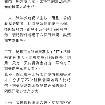
當然，頗肯定的是，比特幣到達10萬美
元的機率大於七成。
一來，減半效應仍然生效，而且，若細
看歷史數據，比特幣習慣在減半六個月
後開始發力。而今年減半時間為4月中下
旬，現時剛好經過了六個月時間，與預
期非常相符。
二來，現貨交易所買賣基金（ETF）不斷
有資金湧入。美國現貨ETF於過去半個
月，只有一天錄得資金流出，平均每日
有幾億美元資金流入。
此外，除已擁有比特幣的機構繼續掃貨
外，亦多了不少新機構開始購入比特
幣。機構採納加密貨幣是必然的事情，
問題只是步伐有多快。
三來，美國臨近總統大選。支持加密貨