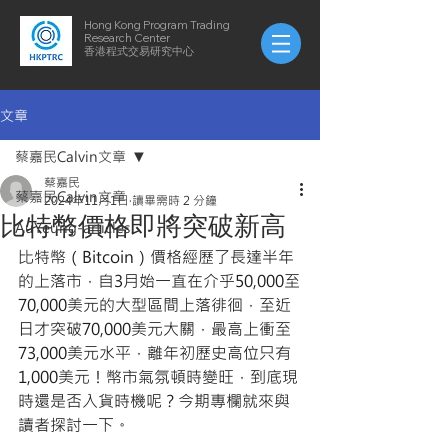
Hong Kong Program Trading
Research Center
​​香港程式交易研究中心
文章
蔡嘉民Calvin文章
蔡嘉民
蔡嘉民Calvin文章
2024年11月1日
讀畢需時 2 分鐘
比特幣價格即將突破新高
AuYeung-articles
比特幣（Bitcoin）價格經歷了長達半年
的上落市，自3月始一直在介乎50,000至
70,000美元的大型區間上落徘徊，至近
日才突破70,000美元大關，最高上衝至
73,000美元水平，離年初歷史高位只有
1,000美元！幣市氣氛頓時變旺，到底現
時還是否入貨時機呢？今期專欄就來與
讀者探討一下。