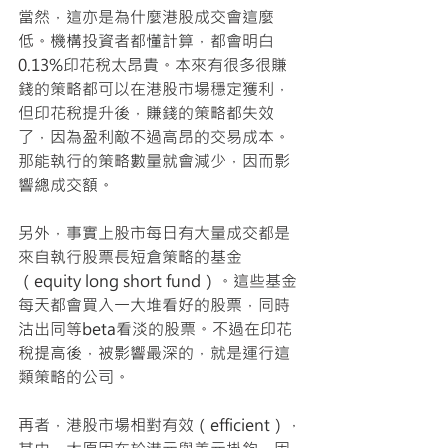
當然，這亦是為什麼港股成交會這麼
低。機構投資者都懂計算，都會明白
0.13%印花稅太昂貴。本來有很多很賺
錢的策略都可以在港股市場穩定獲利，
但印花稅提升後，賺錢的策略都失效
了，因為盈利敵不過高昂的交易成本。
那能執行的策略數量就會減少，因而影
響總成交額。
另外，事實上股市每日有大量成交都是
來自執行股票長短倉策略的基金
（equity long short fund）。這些基金
每天都會買入一大堆看好的股票，同時
沽出同等beta看淡的股票。不過在印花
稅提高後，被影響最深的，就是運行這
類策略的公司。
再者，港股市場相對有效（efficient），