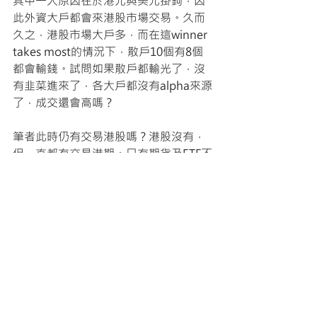
其中一大原因在於港元與美元掛鉤，因
此外資大戶都會來港股市場交易。久而
久之，港股市場大戶多，而在這winner 
takes most的情況下，散戶10個有8個
都會輸錢。試問如果散戶都輸光了，沒
有韭菜進來了，各大戶都沒有alpha來源
了，成交還會高嗎？
筆者此時仍有交易港股嗎？港股沒有，
但一直都有交易港期。只有期貨及ETF不
用繳付印花稅。
最新文章
查看全部