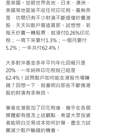
是英國。放眼世界各地，日本、澳洲、
美國等地區皆不收任何印花稅。最無奈
是，坊間仍有不少財演不斷提僧炒賣港
股，天天叫散戶買這買那。試想想，若
每天炒賣一轉股票，就須付0.26%印花
稅；一周下來要付1.3%；一個月要付
5.2%；一年共付62.4%！
大多對沖基金多年平均年化回報只是
20%，一年純粹印花稅就已經是
62.4%！試問散戶如何能在港股市場賺
錢？回想一下，就會明白那些不斷推港
股的財演有多無良。
筆者在港股加了印花稅後，幾乎在各個
媒體都有提及上述觀點，希望大眾投資
者能明白交易成本如何計算，盡全力試
圖減少散戶輸錢的機會。