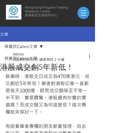
Hong Kong Program Trading
Research Center
​​香港程式交易研究中心
文章
蔡嘉民Calvin文章
Admin
蔡嘉民Calvin文章
2023年10月5日
讀畢需時 2 分鐘
港股成交創5年新低！
AuYeung-articles
執筆時，港股全日成交為470億港元，成
交創近5年新低！筆者對港股印象一直都
是每天1000億，眼見成交額降至平常一
半不到，實是震驚。港股還有炒賣的價
值嗎？而成交額又為何這麼低？這次專
欄就來探討一下。
有追看筆者專欄的朋友都會發現，自去