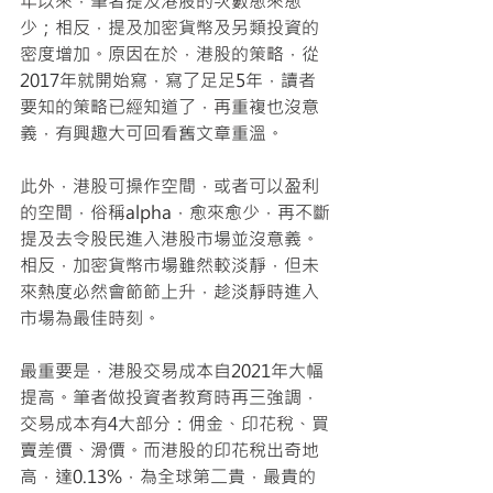
年以來，筆者提及港股的次數愈來愈
少；相反，提及加密貨幣及另類投資的
密度增加。原因在於，港股的策略，從
2017年就開始寫，寫了足足5年，讀者
要知的策略已經知道了，再重複也沒意
義，有興趣大可回看舊文章重溫。
此外，港股可操作空間，或者可以盈利
的空間，俗稱alpha，愈來愈少，再不斷
提及去令股民進入港股市場並沒意義。
相反，加密貨幣市場雖然較淡靜，但未
來熱度必然會節節上升，趁淡靜時進入
市場為最佳時刻。
最重要是，港股交易成本自2021年大幅
提高。筆者做投資者教育時再三強調，
交易成本有4大部分：佣金、印花稅、買
賣差價、滑價。而港股的印花稅出奇地
高，達0.13%，為全球第二貴，最貴的