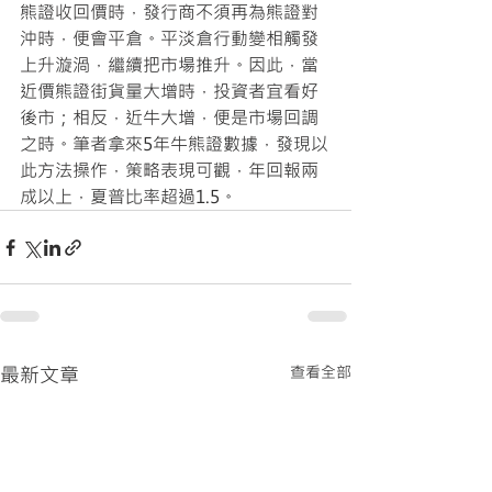
熊證收回價時，發行商不須再為熊證對
沖時，便會平倉。平淡倉行動變相觸發
上升漩渦，繼續把市場推升。因此，當
近價熊證街貨量大增時，投資者宜看好
後市；相反，近牛大增，便是市場回調
之時。筆者拿來5年牛熊證數據，發現以
此方法操作，策略表現可觀，年回報兩
成以上，夏普比率超過1.5。
最新文章
查看全部