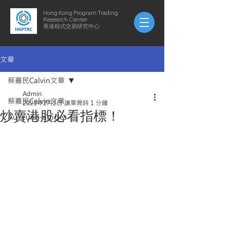
Hong Kong Program Trading
Research Center
​​香港程式交易研究中心
文章
蔡嘉民Calvin文章
Admin
蔡嘉民Calvin文章
2021年2月2日
讀畢需時 1 分鐘
炒賣港股必看指標！
AuYeung-articles