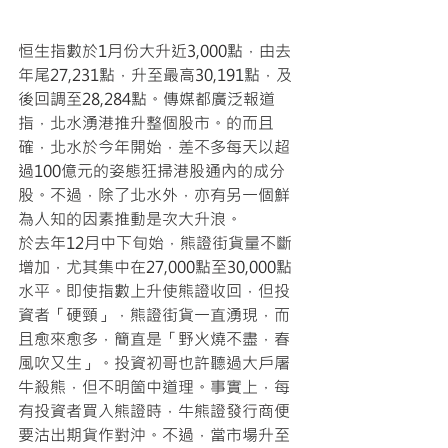
恒生指數於1月份大升近3,000點，由去
年尾27,231點，升至最高30,191點，及
後回調至28,284點。傳媒都廣泛報道
指，北水湧港推升整個股市。的而且
確，北水於今年開始，差不多每天以超
過100億元的姿態狂掃港股通內的成分
股。不過，除了北水外，亦有另一個鮮
為人知的因素推動是次大升浪。
於去年12月中下旬始，熊證街貨量不斷
增加，尤其集中在27,000點至30,000點
水平。即使指數上升使熊證收回，但投
資者「硬頸」，熊證街貨一直湧現，而
且愈來愈多，簡直是「野火燒不盡，春
風吹又生」。投資初哥也許聽過大戶屠
牛殺熊，但不明箇中道理。事實上，每
有投資者買入熊證時，牛熊證發行商便
要沽出期貨作對沖。不過，當市場升至