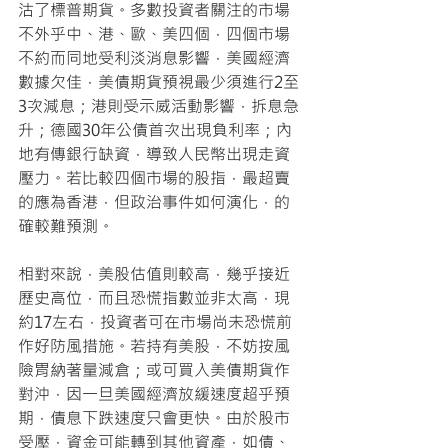
沽了標普期貨。多數投資者關注的市場
不外乎中、港、歐、美四個，四個市場
不約而同地受利淡消息影響，美國經濟
數據欠佳，美債期貨預視最少須進行2至
3次減息；港則受示威活動影響，拆息急
升；德國30年公債首次出現負利率；內
地有傳銀行缺資，導致人民幣出現走資
壓力。若比較四個市場的股指，最超賣
的應為香港，但政治事件如何演化，的
確較難預測。
相對來說，美股估值則較高，幾乎接近
歷史高位，而且恐慌指數並非太高，現
約17左右，投資者可在市場尚未恐慌前
作好防風措施。若持有美股，不妨按風
險胃納著量減倉；或可買入美債期貨作
對沖，因一旦美國經濟放緩速度超乎預
期，債息下跌速度只會更快。由於股市
受壓，資金可能轉到其他資產，如債、