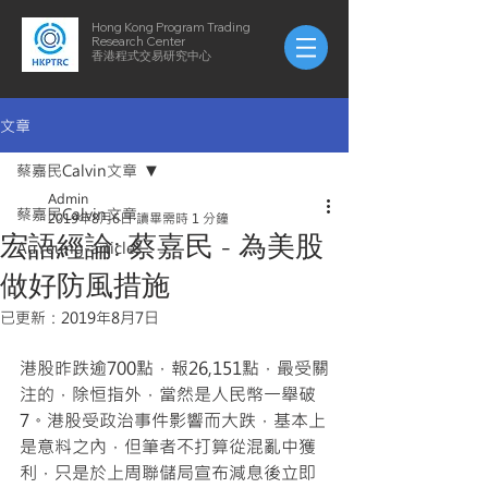
Hong Kong Program Trading
Research Center
​​香港程式交易研究中心
文章
蔡嘉民Calvin文章
Admin
蔡嘉民Calvin文章
2019年8月6日
讀畢需時 1 分鐘
宏語經論: 蔡嘉民 - 為美股
AuYeung-articles
做好防風措施
已更新：
2019年8月7日
港股昨跌逾700點，報26,151點，最受關
注的，除恒指外，當然是人民幣一舉破
7。港股受政治事件影響而大跌，基本上
是意料之內，但筆者不打算從混亂中獲
利，只是於上周聯儲局宣布減息後立即