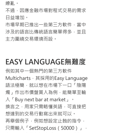
繚亂。
不過，因應金融市場對程式交易的需求
日益增加。
市場早期已推出一些第三方軟件，當中
涉及的語言比傳統語言簡單得多，並且
主力圍繞交易環境而設。
EASY LANGUAGE無難度
例如其中一個熱門的第三方軟件
Multicharts，其採用的Easy Language
語法極簡，就以想在市場下一口「陰陽
燭」作出市價盤買入為例，能簡單至輸
入「Buy next bar at market」。
換言之，用家只需略懂英語，可直接把
想達到的交易行動寫出來就可以。
再舉個例子，例如想設定止蝕的指令，
只需輸入「SetStopLoss（50000）」，