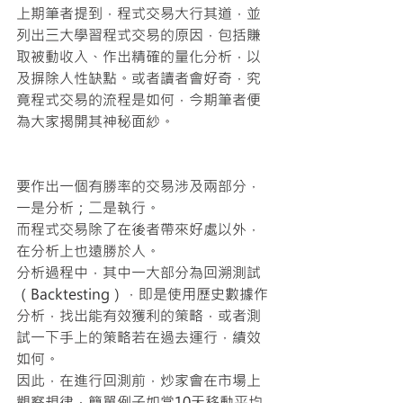
上期筆者提到，程式交易大行其道，並
列出三大學習程式交易的原因，包括賺
取被動收入、作出精確的量化分析，以
及摒除人性缺點。或者讀者會好奇，究
竟程式交易的流程是如何，今期筆者便
為大家揭開其神秘面紗。
要作出一個有勝率的交易涉及兩部分，
一是分析；二是執行。
而程式交易除了在後者帶來好處以外，
在分析上也遠勝於人。
分析過程中，其中一大部分為回溯測試
（Backtesting），即是使用歷史數據作
分析，找出能有效獲利的策略，或者測
試一下手上的策略若在過去運行，績效
如何。
因此，在進行回測前，炒家會在市場上
觀察規律，簡單例子如當10天移動平均