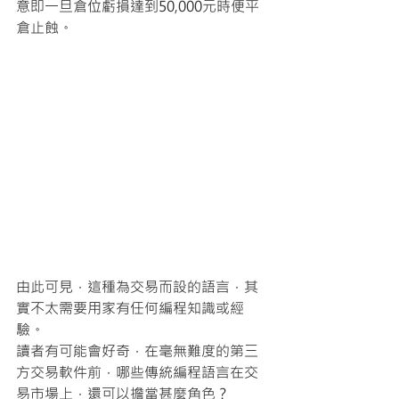
意即一旦倉位虧損達到50,000元時便平
倉止蝕。
由此可見，這種為交易而設的語言，其
實不太需要用家有任何編程知識或經
驗。
讀者有可能會好奇，在毫無難度的第三
方交易軟件前，哪些傳統編程語言在交
易市場上，還可以擔當甚麼角色？