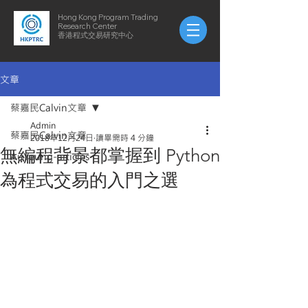
Hong Kong Program Trading
Research Center
​​香港程式交易研究中心
文章
蔡嘉民Calvin文章
Admin
蔡嘉民Calvin文章
2018年12月24日
讀畢需時 4 分鐘
無編程背景都掌握到 Python
AuYeung-articles
為程式交易的入門之選