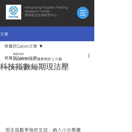
Hong Kong Program Trading
Research Center
​​香港程式交易研究中心
文章
蔡嘉民Calvin文章
Admin
蔡嘉民Calvin文章
2020年9月8日
讀畢需時 1 分鐘
科技指數短期現沽壓
AuYeung-articles
恒生指數季檢昨生效，納入小米集團