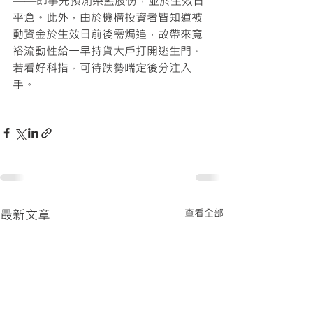
——即事先預測染藍股份，並於生效日
平倉。此外，由於機構投資者皆知道被
動資金於生效日前後需焗追，故帶來寬
裕流動性給一早持貨大戶打開逃生門。
若看好科指，可待跌勢喘定後分注入
手。 
最新文章
查看全部