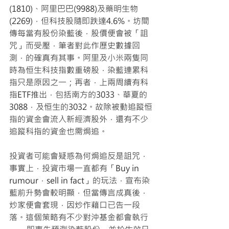
(1810)、阿里巴巴(9988)及藥明生物
(2269)，但科技股隨即跌達4.6%。坊間
傳每當有股份染藍後，股價便會被「詛
咒」而受壓，筆者對此作歷史數據回
測，的確真有其事。阿里及小米兩隻同
時為恒生科技指數重磅股，染藍連累科
指只是原因之一；再者，上兩周續有科
指ETF推出，包括南方的3033、華夏的
3088，及恒生的3032。故除被動追蹤恒
指的資金會流入新經濟股外，還有不少
追蹤科指的資金也需焗追。
投資者可能會疑惑為何焗追反是詛咒，
事實上，投資市場一直都有「Buy in 
rumour，sell in fact」的玩法，宣布染
藍前升勢會較明顯，但當傳言成真後，
炒家便會套現，因炒作藉口已告一段
落。這個策略有不少對沖基金都會執行