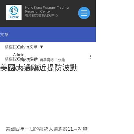
Hong Kong Program Trading
Research Center
​​香港程式交易研究中心
文章
蔡嘉民Calvin文章
Admin
蔡嘉民Calvin文章
2020年9月29日
讀畢需時 1 分鐘
美國大選臨近提防波動
AuYeung-articles
美國四年一屆的總統大選將於11月初舉