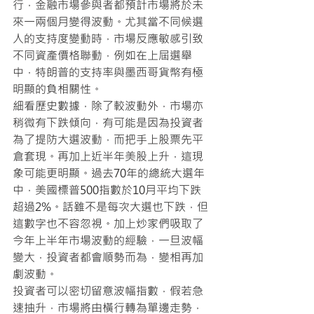
行，金融市場參與者都預計市場將於未
來一兩個月變得波動。尤其當不同候選
人的支持度變動時，市場反應敏感引致
不同資產價格聯動，例如在上屆選舉
中，特朗普的支持率與墨西哥貨幣有極
明顯的負相關性。
細看歷史數據，除了較波動外，市場亦
稍微有下跌傾向，有可能是因為投資者
為了提防大選波動，而把手上股票先平
倉套現。再加上近半年美股上升，這現
象可能更明顯。過去70年的總統大選年
中，美國標普500指數於10月平均下跌
超過2%。話雖不是每次大選也下跌，但
這數字也不容忽視。加上炒家們吸取了
今年上半年市場波動的經驗，一旦波幅
變大，投資者都會順勢而為，變相再加
劇波動。
投資者可以密切留意波幅指數，假若急
速抽升，市場將由橫行轉為單邊走勢，