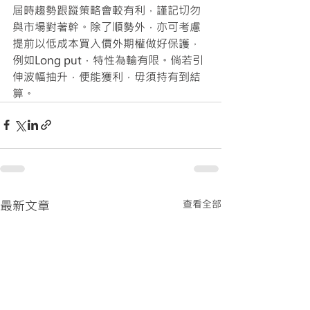
屆時趨勢跟蹤策略會較有利，謹記切勿
與市場對著幹。除了順勢外，亦可考慮
提前以低成本買入價外期權做好保護，
例如Long put，特性為輸有限。倘若引
伸波幅抽升，便能獲利，毋須持有到結
算。
最新文章
查看全部