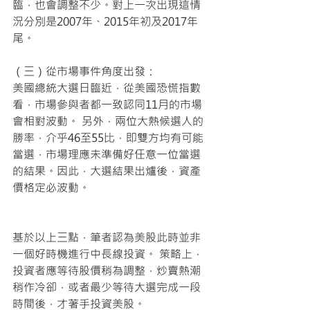
臨，也會調整不少。對上一次出現這情
況分別是2007年、2015年初及2017年
尾。
（三）從市場事件角度出發：
美國總統大選日臨近，從美國恐慌指數
看，市場參與者都一致認同11月的市場
會相對波動。 另外，兩位大熱候選人的
勝率，介乎46至55比，即雙方均有可能
當選，市場理應未準備好任意一位當選
的結果。因此，大選結果出爐後，資產
價格定必波動。
基於以上三點，筆者認為美股此時並非
一個好時機進行中長線投資。 策略上，
投資者應等待股價稍為調整，炒賣熱潮
稍作冷卻，或者最少等待大選完成一段
時間後，才著手投資美股。