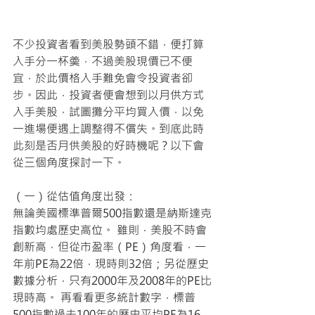
不少投資者看到美股勢頭不錯，便打算
入手分一杯羮，不過美股現價已不便
宜，於此價格入手難免會令投資者卻
步。因此，投資者便會想到以月供方式
入手美股，試圖攤分平均買入價，以免
一進場便遇上調整得不償失。到底此時
此刻是否月供美股的好時機呢？以下會
從三個角度探討一下。
（一）從估值角度出發：
無論美國標準普爾500指數還是納斯達克
指數均處歷史高位。 雖則，美股不時會
創新高，但從市盈率（PE）角度看，一
年前PE為22倍，現時則32倍；另從歷史
數據分析，只有2000年及2008年的PE比
現時高。 再看看更多統計數字，標普
500指數過去100年的歷史平均PE為16