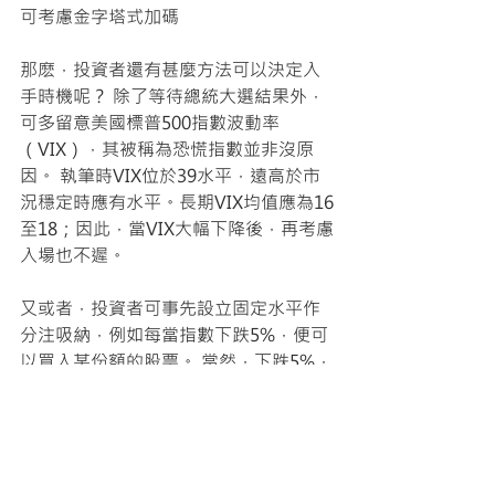
可考慮金字塔式加碼
那麽，投資者還有甚麼方法可以決定入
手時機呢？ 除了等待總統大選結果外，
可多留意美國標普500指數波動率
（VIX），其被稱為恐慌指數並非沒原
因。 執筆時VIX位於39水平，遠高於市
況穩定時應有水平。長期VIX均值應為16
至18；因此，當VIX大幅下降後，再考慮
入場也不遲。
又或者，投資者可事先設立固定水平作
分注吸納，例如每當指數下跌5%，便可
以買入某份額的股票。 當然，下跌5%，
買入一份；下跌10%，買入兩份這種金
字塔式加碼，也是一種可考慮的入市依
歸。