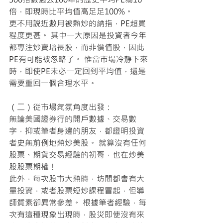
倍，即現時比平均值高足足100%。
更不用說近數月被熱炒的納指，PE超買
程度更甚。 其中一大原因是投資者今年
都專注炒賣增長股，而非價值股，因此
PE有可能被忽略了。 惟當市場冷靜下來
時，即使PE未必一定回到平均值，還是
需要重回一個合理水平。
（二）從市場氣氛角度出發：
無論美國證券行的開戶數據、交易數
字，抑或筆者身邊的朋友，都證明投資
者史無前例地熱炒美股。 就算沒有任何
股票、期貨交易經驗的初哥，也在炒美
股股票期權！
此外，每次股市大熱時，坊間都會有大
量投資，或者股票短炒課程冒起，但導
師質素卻異常參差。 根據筆者經驗，每
次有這種現象出現時，股災即使沒有來