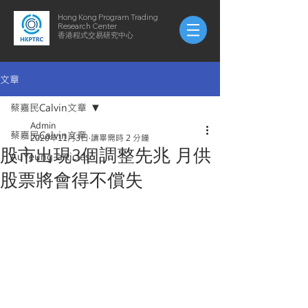
Hong Kong Program Trading
Research Center
​​香港程式交易研究中心
文章
蔡嘉民Calvin文章
Admin
蔡嘉民Calvin文章
2020年11月3日
讀畢需時 2 分鐘
股市出現3個調整先兆 月供
AuYeung-articles
股票將會得不償失