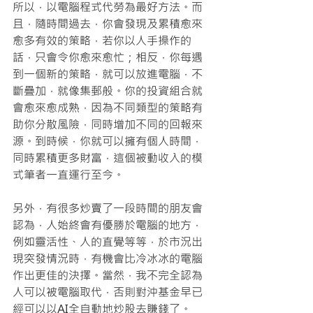
所以，以電腦程式代勞為最好方法。而
且，隨時間過去，你會發現及累積愈來
愈多有效的策略，若你以人手操作的
話，只會令你愈來愈忙；相反，你每遇
到一個新的策略，就可以放進電腦，不
斷疊加，就像集郵般。你的投資組合就
會愈來愈成熟，因為不同類型的策略有
助你分散風險，同時增加不同的回報來
源。到時候，你就可以擁有個人時間，
同時累積更多財富，這個被動收入的模
式筆者一直運行至今。
另外，有很多炒賣了一段時間的朋友會
認為，人始終會有優勝於電腦的地方，
例如靈活性、人的直覺等等，於市況出
現突發情況時，有機會比冷冰冰的電腦
作出更佳的決擇。當然，我不完全認為
人可以被電腦取代，否則對沖基金早已
經可以以AI全自動地炒股去賺錢了。