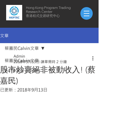
Hong Kong Program Trading
Research Center
​​香港程式交易研究中心
文章
蔡嘉民Calvin文章
Admin
蔡嘉民Calvin文章
2018年5月15日
讀畢需時 2 分鐘
股市炒賣絕非被動收入! (蔡
AuYeung-articles
嘉民)
已更新：
2018年9月13日