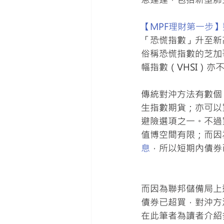
【MPF理財第一步】
「恐慌指數」升至新
俗稱恐慌指數的芝加
幅指數（VHSI）亦
傳統對沖方法有數個
生指數期貨；亦可以
避險選項之一。不過
值博空間有限；而因
息
，所以短期內債券
而因為聯邦儲備局上
債券已超買，對沖方
在此筆者為讀者介紹