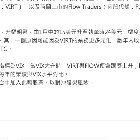
代號：VIRT），以及荷蘭上市的Flow Traders（荷股代號：
升，升幅明顯，由1月中的15美元升至執筆時24美元，幅
動，其中一個原因可能因為VIRT的業務更多元化，數年內
TG。
標為VIX，當VIX大升時，VIRT與FlOW便會跟隨上升
每年的業績與VIX水平對比。
合中加入此類股票，以對沖股災風險。