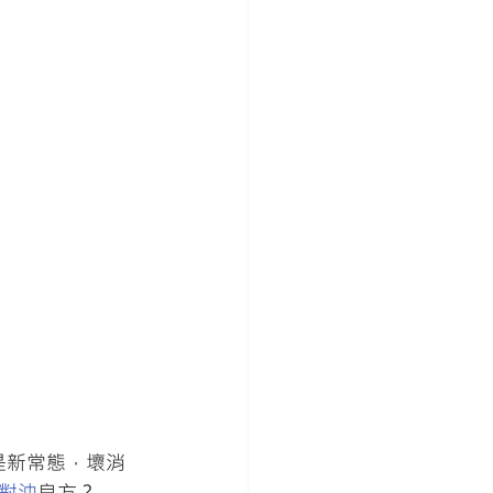
是新常態，壞消
對沖
良方？