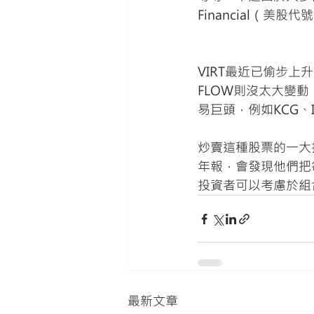
Financial（美股
VIRT最近已偷步上
FLOW則沒太大變
易巨頭，例如KCG、I
炒賣這種股票的一大指
年報，會發現他們把
投資者可以考慮於組
最新文章