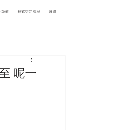
be頻道
程式交易課程
聯絡
至 呢一