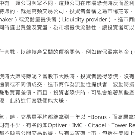
中有一類公司與眾不同，這類公司在市場恐慌時反而盈利
特賺的，就是高頻交易公司，投資者會稱之為市場莊家，
maker）或流動量提供者（Liquidity provider）。
同時擺出買盤及賣盤，為市場提供流動性，讓投資者可以
行套戥，以維持產品間的價格關係，例如確保盈富基金（0
慌時大賺特賺呢？當股市大跌時，投資者變得恐慌，沒有
追價或不問價成交，造市商作為流動性提供者，波動時擺
賺取買賣差價。而且，投資者恐慌時，可能會追著某些產
現，此時進行套戥便能大賺。
」時，交易員平均都能拿到一年以上Bonus，而高層拿數
，有名的如Optiver、IMC、Citadel、Tower Resear
不願意公開交易數據，只有兩家有上市，包括在美國上市的V