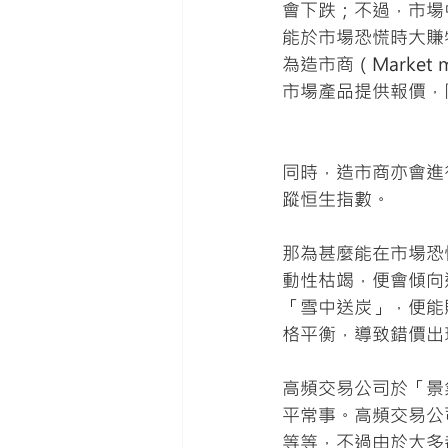
會下跌；不過，市場
能於市場恐慌時大賺
為造市商（Market 
市場產品提供報價，
同時，造市商亦會進
蹤恒生指數。
那為甚麼能在市場恐
動性枯竭，便會傾向
「雪中送炭」，便能
格平衡，導致錯價出
高頻交易公司於「景氣
平常事。高頻交易公司有不少
等等，不過由於大多都