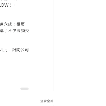
FLOW）。
度達六成；相反
收購了不少高頻交
；因此，細閱公司
查看全部