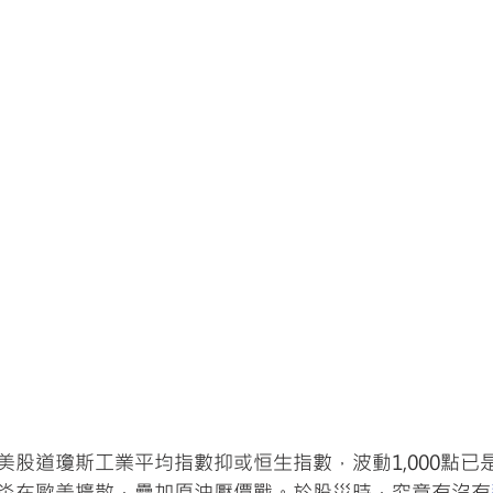
美股道瓊斯工業平均指數抑或恒生指數，波動1,000點已
炎在歐美擴散，疊加原油壓價戰。於股災時，究竟有沒有