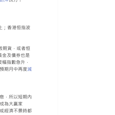
上；香港恒指波
數期貨，或者恒
黃金及債券也是
波幅指數急升，
預期月中再度
減
息，所以短期內
成為大贏家
或經濟不景時都