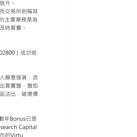
倍升。
而交易所則稱其
造市商的主要業務是為
及時買賣。
2800）成功追
人願意接貨，流
出買賣盤，猶如
品沽出，破壞價
年Bonus已是
ch Capital
irtu 