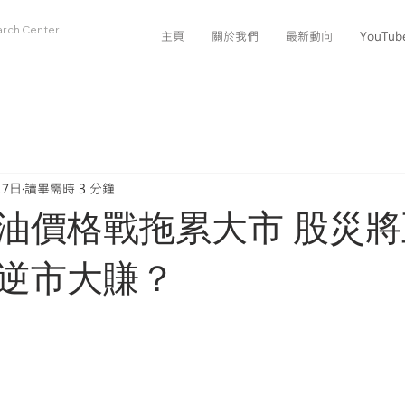
arch Center
主頁
關於我們
最新動向
YouTu
17日
讀畢需時 3 分鐘
油價格戰拖累大市 股災將
逆市大賺？