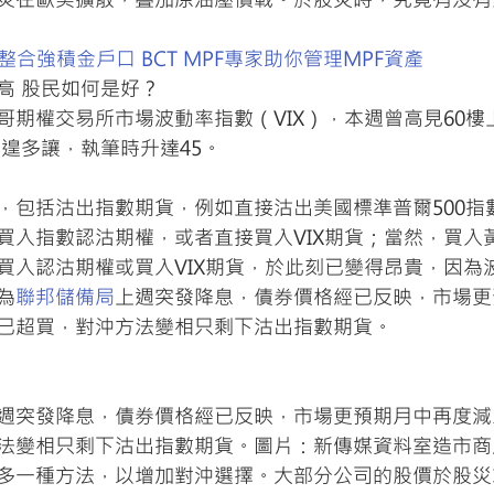
整合強積金戶口 BCT MPF專家助你管理MPF資產
高 股民如何是好？
哥期權交易所市場波動率指數（VIX），本週曾高見60樓
不遑多讓，執筆時升達45。
，包括沽出指數期貨，例如直接沽出美國標準普爾500指
買入指數認沽期權，或者直接買入VIX期貨；當然，買入
買入認沽期權或買入VIX期貨，於此刻已變得昂貴，因為
為
聯邦儲備局
上週突發降息，債券價格經已反映，市場更
已超買，對沖方法變相只剩下沽出指數期貨。
週突發降息，債券價格經已反映，市場更預期月中再度減
法變相只剩下沽出指數期貨。圖片：新傳媒資料室造市商
多一種方法，以增加對沖選擇。大部分公司的股價於股災