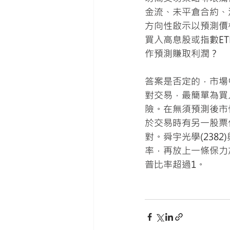
金流、未平倉合約、
方向性啟示以預測價
買入高息股或指數E
作預測賺取利潤？
答案是否定的，市場
對交易，最簡單為買
險。在無須預測後市
於交易時有另一股票
對。舜宇光學(238
率，再放上一條保力
普比率超過1。