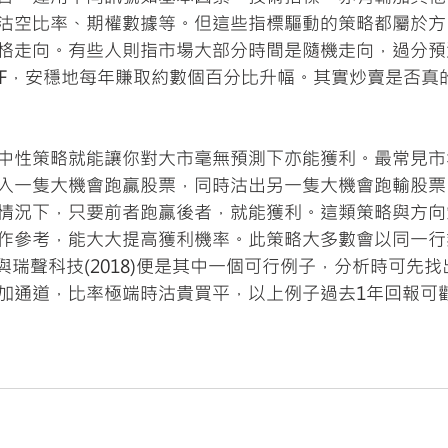
沽空比率、期權數據等。但這些指標驅動的策略都屬於方
格走向。有些人則指市場大部分時間是隨機走向，過分預
TF，安穩地每年賺取約數個百分比升幅。其實炒賣是否真
中性策略就能讓你對大市毫無預測下亦能獲利。最常見市
入一隻大機會跑贏股票，同時沽出另一隻大機會跑輸股票
情況下，只要前者跑贏後者，就能獲利。這類策略與方向
作參考，能大大提高獲利機率。此策略大多數會以同一行
2)與瑞聲科技(2018)便是其中一個可行例子，分析時可先
加通道，比率極端時沽貴買平，以上例子過去1年回報可