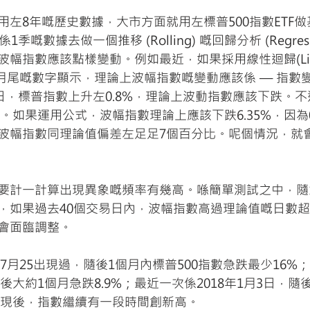
用左8年嘅歷史數據，大市方面就用左標普500指數ETF
季嘅數據去做一個推移 (Rolling) 嘅回歸分析 (Regress
幅指數應該點樣變動。例如最近，如果採用線性迴歸(Line
分析，9月尾嘅數字顯示，理論上波幅指數嘅變動應該係 — 指數變
月20日，標普指數上升左0.8%，理論上波動指數應該下跌。
。如果運用公式，波幅指數理論上應該下跌6.35%，因為0.
日，波幅指數同理論值偏差左足足7個百分比。呢個情況，就
要計一計算出現異象嘅頻率有幾高。喺簡單測試之中，隨
，如果過去40個交易日內，波幅指數高過理論值嘅日數超
會面臨調整。
年7月25出現過，隨後1個月內標普500指數急跌最少16%；
隨後大約1個月急跌8.9%；最近一次係2018年1月3日，隨
號出現後，指數繼續有一段時間創新高。