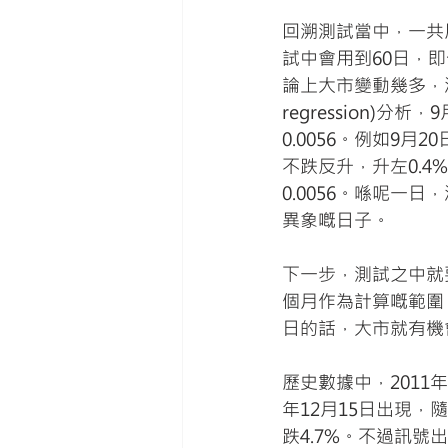
回溯測試當中，一共
試中會用到60日，即係1
論上大市變動幾多，波
regression)
0.0056。例如9
不跌反升，升左0.4%
0.0056。喺呢一
異象嘅日子。
下一步，測試之中就
個月作為計算嘅範圍
日的話，大市就有機
歷史數據中，2011
年12月15日出現，
跌4.7%。不過訊