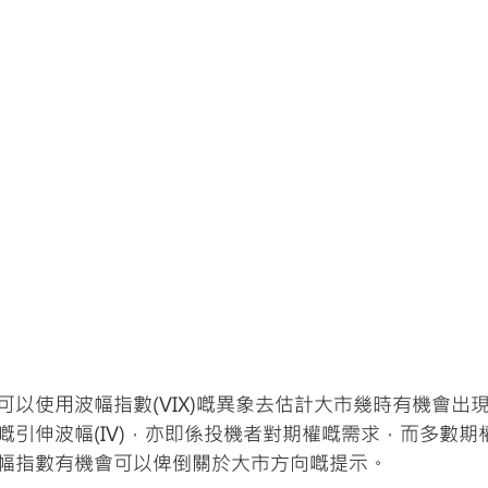
可以使用波幅指數(VIX)嘅異象去估計大市幾時有機會出
嘅引伸波幅(IV)，亦即係投機者對期權嘅需求，而多數期
幅指數有機會可以俾倒關於大市方向嘅提示。