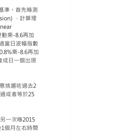
做基準。首先喺測
ion) ，計算理
ar 
動乘-8.6再加
不過當日波幅指數
8%乘-8.6再加
會成日一個出現
意挑選咗過去2
過或者等於25
另一次喺2015
後1個月左右時間