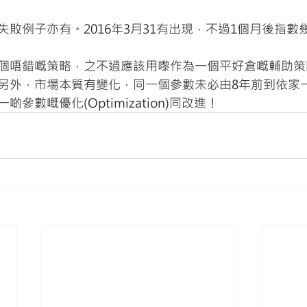
敗例子亦有。2016年3月31有出現，不過1個月後指數
個唔錯嘅策略，之不過應該用嚟作為一個平好倉嘅輔助策
另外，市場本質有變化，同一個參數未必由8年前到依家
參數嘅優化(Optimization)同改進！