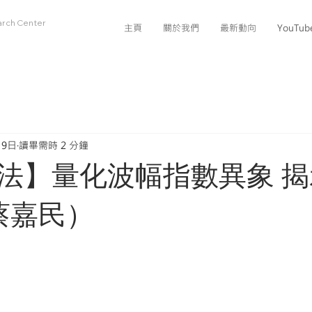
arch Center
主頁
關於我們
最新動向
YouTu
月9日
讀畢需時 2 分鐘
法】量化波幅指數異象 
蔡嘉民）