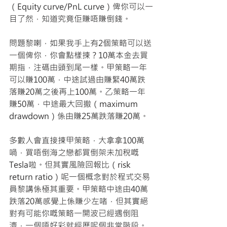
（Equity curve/PnL curve）俾你可以一
目了然，知道究竟佢賺唔賺倒錢。
問題黎喇，如果我手上有2個策略可以送
一個俾你，你會點樣揀？10萬本金去買
期指，注碼由頭到尾一樣。甲策略一年
可以賺100萬，中途試過由賺緊40萬跌
落賺20萬之後再上100萬。乙策略一年
賺50萬，中途最大回撤（maximum 
drawdown）係由賺25萬跌落賺20萬。
多數人會直接揀甲策略，大拿拿100萬
喎，買唔倒海之戀都買倒架未加稅嘅
Tesla啦。但其實風險回報比（risk 
return ratio）呢一個概念對於程式交易
員黎講係極其重要。甲策略中途由40萬
跌落20萬感覺上係賺少左啫，但其實絕
對有可能你嘅策略一開波已經遇倒阻
濟，一個唔好彩就經歷呢個非常階段。