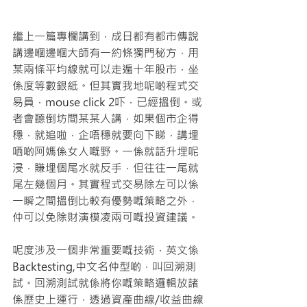
繼上一篇專欄講到，成日都有都市傳說
講邊嗰邊嗰大師有一約條獨門秘方，用
某兩條平均線就可以走遍十年股市，坐
係度等數銀紙。但其實我地呢啲程式交
易員，mouse click 2吓，已經搵倒。或
者會聽倒坊間某某人講，如果個市企得
穩，就追啦，企唔穩就要向下睇，講埋
哂啲阿媽係女人嘅野。一係就話升埋呢
浸，賺埋個尾水就反手，但往往一尾就
尾左幾個月。其實程式交易除左可以係
一瞬之間搵倒比較有優勢嘅策略之外，
仲可以免除財演模凌兩可嘅投資建議。
呢度涉及一個非常重要嘅技術，英文係
Backtesting,中文名仲型啲，叫回溯測
試。回溯測試就係將你嘅策略邏輯放諸
係歷史上運行，透過資產曲線/收益曲線