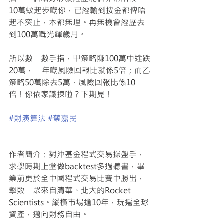
10萬蚊起步嘅你，已經輸到按金都俾唔
起不突止，本都無埋。再無機會經歷去
到100萬嘅光輝歲月。
所以數一數手指，甲策略賺100萬中途跌
20萬，一年嘅風險回報比就係5倍；而乙
策略50萬除去5萬，風險回報比係10
倍！你依家識揀啦？下期見！
#財演算法
#蔡嘉民
作者簡介：對沖基金程式交易操盤手，
求學時期上堂做backtest多過聽書，畢
業前更於全中國程式交易比賽中勝出，
擊敗一眾來自清華、北大的Rocket 
Scientists。縱橫市場逾10年，玩遍全球
資產，邁向財務自由。