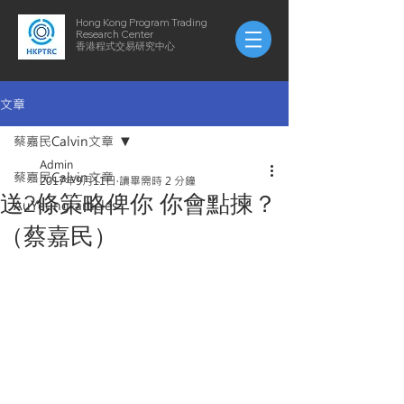
Hong Kong Program Trading
Research Center
​​香港程式交易研究中心
文章
蔡嘉民Calvin文章
Admin
蔡嘉民Calvin文章
2017年9月11日
讀畢需時 2 分鐘
送2條策略俾你 你會點揀？
AuYeung-articles
（蔡嘉民）