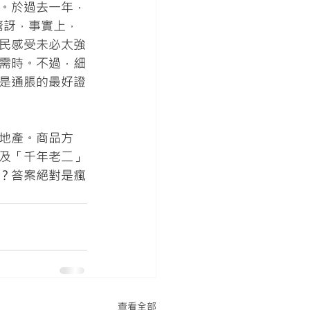
。於過去一年，
驚訝，事實上，
民感受未必太強
需時。不過，細
是通脹的最好證
地產。商品方
幣及「千年老二」
？答案絕對是瘋
查看全部