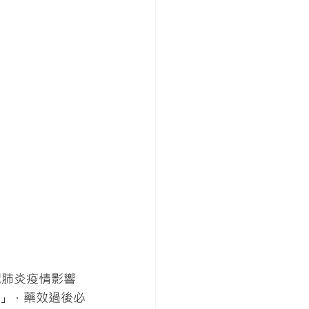
冠肺炎疫情影響
」，藥效過後必