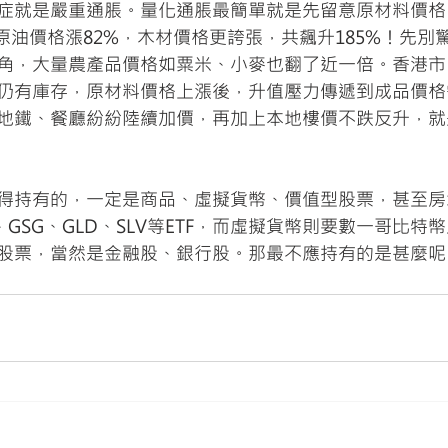
症就是嚴重通脹。量化通脹最簡單就是先留意原材料價格
I原油價格漲82%，木材價格更誇張，共飆升185%！先別
角，大量農產品價格如粟米、小麥也翻了近一倍。香港市
仍有庫存，原材料價格上漲後，升值壓力傳遞到成品價格
地鐵、餐廳紛紛陸續加價，再加上本地樓價不跌反升，就
得持有的，一定是商品、虛擬貨幣、價值型股票，甚至房
、GSG、GLD、SLV等ETF，而虛擬貨幣則要數一哥比特
股票，當然是金融股、銀行股。那最不應持有的是甚麼呢