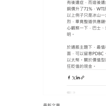
有後遺症，而這後遺
銅價升了71%，WT
以上例子只是冰山一
烈，畢竟整道供應鏈
心觀察一下，巴士、
明。
於通脹主題下，最值
面，可以留意PDBC
以太幣。關於價值型
狂貶值的現金。
最新文章