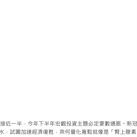
過了接近一半，今年下半年宏觀投資主題必定要數通脹。新
水，試圖加速經濟復甦，奈何量化寬鬆就像是「腎上腺素