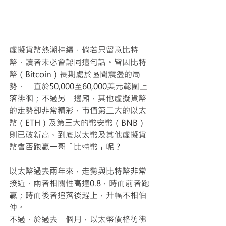
虛擬貨幣熱潮持續，倘若只留意比特
幣，讀者未必會認同這句話。皆因比特
幣（Bitcoin）長期處於區間震盪的局
勢，一直於50,000至60,000美元範圍上
落徘徊；不過另一邊廂，其他虛擬貨幣
的走勢卻非常精彩，市值第二大的以太
幣（ETH）及第三大的幣安幣（BNB）
則已破新高。到底以太幣及其他虛擬貨
幣會否跑贏一哥「比特幣」呢？
以太幣過去兩年來，走勢與比特幣非常
接近，兩者相關性高達0.8，時而前者跑
贏；時而後者追落後趕上，升幅不相伯
仲。 
不過，於過去一個月，以太幣價格彷彿