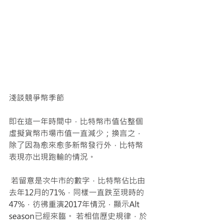
淺談競爭幣季節 
即在這一年時間中，比特幣市值佔整個
虛擬貨幣市場市值一直減少；換言之，
除了因為愈來愈多新幣發行外，比特幣
表現亦出現跑輸的情況。
 若留意是次牛市的數字，比特幣佔比由
去年12月的71%，同樣一直跌至現時的
47%，彷彿重演2017年情況，顯示Alt 
season已經來臨。 若相信歷史規律，於