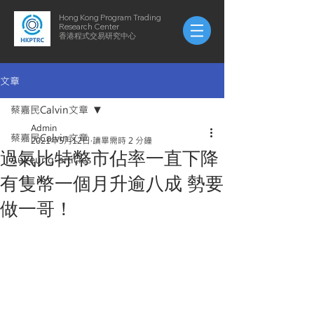
Hong Kong Program Trading
Research Center
​​香港程式交易研究中心
文章
蔡嘉民Calvin文章
Admin
蔡嘉民Calvin文章
2021年5月12日
讀畢需時 2 分鐘
過氣比特幣市佔率一直下降
AuYeung-articles
有隻幣一個月升逾八成 勢要
做一哥！