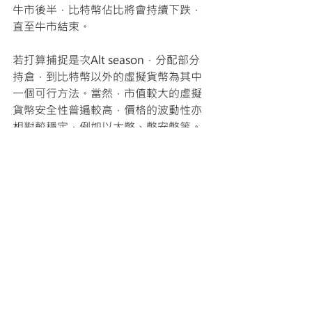
牛市後半，比特幣佔比將會持續下跌，
直至牛市結束。 
若打算捕捉是次Alt season，分配部分
持倉，到比特幣以外的虛擬貨幣為其中
一個可行方法。當然，市值較大的虛擬
貨幣安全性普遍較高，價格的波動性亦
相對較穩定，例如以太幣、幣安幣等。 
注意，若手上持有大量比特幣，不要過
急地「跳槽」；相反，應採用平均成本
法，或稱定時定額法（Dollar Cost 
Averaging），漸漸地把組合分散，把
表現最佳化。