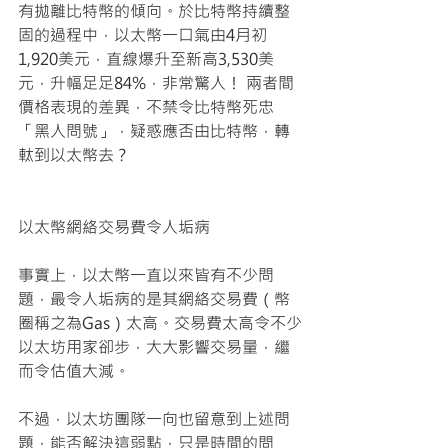
有拋離比特幣的傾向。於比特幣持續整
固的過程中，以太幣一口氣由4月初
1,920美元，直線爆升至新高3,530美
元，升幅足足84%，非常驚人！ 兩者間
價格表現的差異，不禁令比特幣死忠
「黑人問號」，疑惑應否由比特幣，轉
軚到以太幣去？
以太幣網絡交易費令人垢病 
事實上，以太幣一直以來皆有不少問
題，最令人垢病的是其網絡交易費（幣
圈稱之為Gas）太高。交易費太高令不少
以太坊用家卻步，大大影響交易量，繼
而令估值大減。 
不過，以太坊團隊一向也留意到上述問
題，能否解決這弱點，只是時間的問