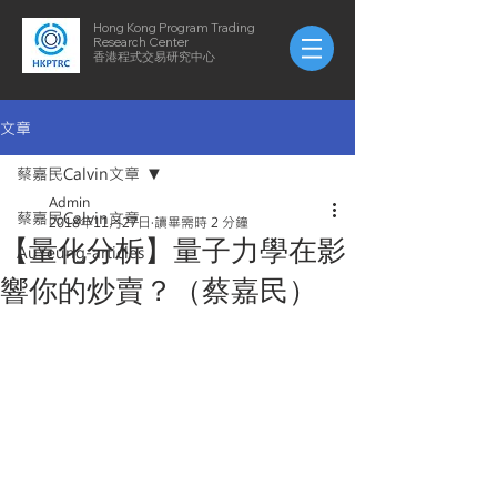
Hong Kong Program Trading
Research Center
​​香港程式交易研究中心
文章
蔡嘉民Calvin文章
Admin
蔡嘉民Calvin文章
2018年11月27日
讀畢需時 2 分鐘
【量化分析】量子力學在影
AuYeung-articles
響你的炒賣？（蔡嘉民）