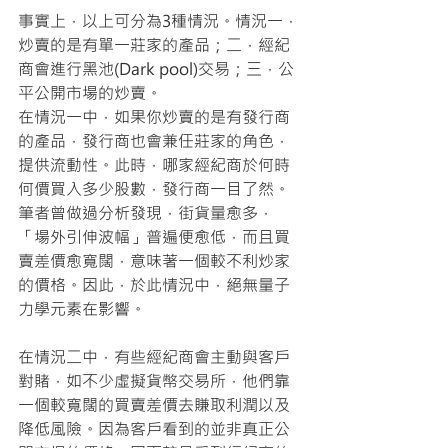
事實上，以上可分為3種情況。情況一，
炒賣的是有單一莊家的產品；二，經紀
商會進行黑池(Dark pool)交易；三，公
平公開市場的炒賣。
在情況一中，如果你炒賣的是有發行商
的產品，發行商也會兼任莊家的角色，
提供流動性。此時，哪家經紀商於何時
何價買入多少股數，發行商一目了然。
筆者曾做過分析發現，街貨量愈多，
「場外引伸波幅」普遍便愈低，而且買
賣差價愈寬闊，意味著一個較不利炒家
的價格。因此，於此情況中，絕無量子
力學元素在影響。
在情況二中，有些經紀商會主動與客戶
對賭，如不少虛擬貨幣交易所，他們靠
一個較寬闊的買賣差價去賺取利潤以及
降低風險。因為客戶看到的並非真正公