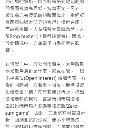
開市場的價格，因而較易受到經紀商的
開價而被舞高弄低，持倉不定。另外，
數年前亦有經紀商的醜聞傳出，指經紀
商因爲知道大部分的客戶止損位在哪，
而故意夾擊，人為觸發大量斬倉盤，人
稱Stop buster (止損盤破壞者)。因此，
於此情況中，亦無量子力學元素在影
響。
在情況三中，於公開市場中，大戶較難
得知散戶倉位是什麼，抑或在哪，一個
未平倉位(Open interest) 增加代表一方
看好同時另一方看淡。相反，機構投資
投機者會把精力花於數據分析上，找出
價格走勢的模式，嘗試預測市場價格。
由於投機市場大多為零和遊戲(Zero-
sum game)，因此，完全沒有做數據分
析、回溯測試的炒家，便不幸成為炮
灰。並非散戶技術問題，而是零和遊戲