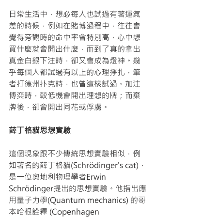
日常生活中，想必每人也試過有著運氣
差的時候，例如在賭博過程中，往往會
覺得旁觀時的命中率會特別高，心中想
買什麼就會開出什麼，而到了真的拿出
真金白銀下注時，卻又會成為燈神。幾
乎每個人都試過有以上的心理掙扎，筆
者打德州扑克時，也曾這樣試過。加注
博奕時，較低機會開出理想的牌；而棄
牌後，卻會開出同花或俘虜。
薛丁格貓思想實驗
這個現象跟不少傳統思想實驗相似，例
如著名的薛丁格貓(Schrödinger's cat)，
是一位奧地利物理學者Erwin 
Schrödinger提出的思想實驗。他指出應
用量子力學(Quantum mechanics) 的哥
本哈根詮釋 (Copenhagen 