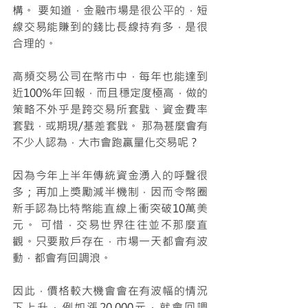
構。 要知道，金融市場是很公平的，短
線交易能賺到的錢比長線持有多，是很
合理的。
高頻交易公司在幣市中，每年也能達到
近100%年回報，而且穩定度極高，做的
策略不外乎是跨交易所套戥、資金費率
套戥，或期現/基差套戥。 那為甚麼會有
不少人認為，大市會跑贏量化交易呢？
因為今年上半年傳統資金湧入的呼聲很
多；再加上獎勵減半機制，因而令幣圈
新手認為比特幣能直線上衝突破10萬美
元。 可惜，交易世界往往並不那麼直
觀。只要散戶存在，市場一天都會有波
動，都會有回調浪。
因此，價格較大機會會在有波幅的情況
下上升，例如漲20,000元，就會回調