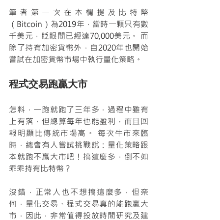
筆者第一次在本欄提及比特幣
（Bitcoin）為2019年，當時一顆只有數
千美元，眨眼間已經達70,000美元。 而
除了持有加密貨幣外，自2020年也開始
嘗試在加密貨幣市場中執行量化策略。
程式交易跑贏大市
怎料，一跑就跑了三年多，過程中雖有
上有落，但總算每年也能盈利，而且回
報明顯比傳統市場高。 每次牛市來臨
時，總會有人嘗試挑戰說：量化策略跟
本就跑不贏大市吧！搞這麼多，倒不如
乖乖持有比特幣？
沒錯，正常人也不想搞這麼多，但奈
何，量化交易、程式交易真的能跑贏大
市，因此，非常值得投放時間研究及建