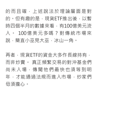
的而且確，上述說法於理論層面是對
的。但有趣的是，現貨ETF推出後，以暫
時四個半月的數據來看，有100億美元流
入。 100億美元多嗎？對傳統市場來
說，簡直小巫見大巫，冰山一角。
再者，現貨ETF的資金大多作長線持有，
而非炒賣。 真正頻繁交易的對沖基金們
尚未入場，傳聞他們最快也須等到明
年，才能通過法規而進入市場，炒家們
毋須擔心。
希望讀者們一起加入量化交易的世界！