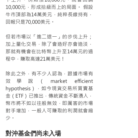
10,000元，形成拾級而上的局面。 假設
牛市頂部為14萬美元，純粹長線持有，
回報只是70,000美元。
但若市場以「進二退一」的步伐上升；
加上量化交易，除了會造好亦會造淡，
那就有機會在比特幣上升至14萬元的過
程中，賺取高達21萬美元！
除此之外，有不少人認為，跟據市場有
效學說（market efficient 
hypothesis），如今現貨交易所買賣基
金（ETF）已推出，傳統資金不斷湧入，
幣市將不如以往般無效，即厲害的市場
對手增加，一般人可賺取的利潤就會縮
少。
對沖基金們尚未入場