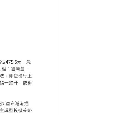
475.6元，急
期權而被清倉，
法，即使橫行上
幅一抽升，便輸
交所宣布滬港通
主導型投機策略