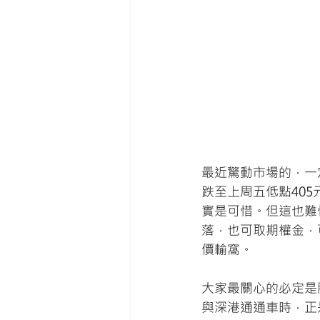
最近驚動市場的，一定
跌至上周五低點405
實是可惜。但這也難
落，也可取期權金，
價輸窩。
大家最關心的必定是
與深港通通車時，正