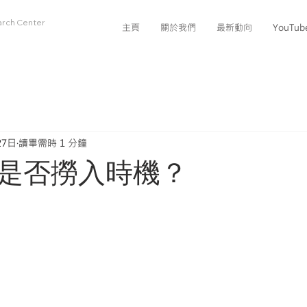
arch Center
主頁
關於我們
最新動向
YouTu
27日
讀畢需時 1 分鐘
是否撈入時機？