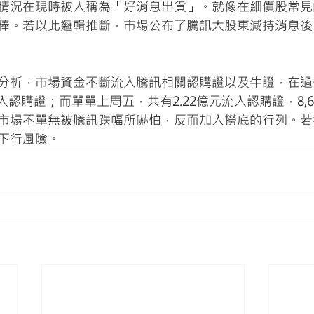
情況在現時被人稱為「好消息出貨」。就像在細價股常見
棒。若以此邏輯推斷，市場公布了騰訊大股東減持消息後
分析，市場資金不斷流入騰訊相關認購證以及牛證，在過
流入認購證；而單單上周五，共有2.22億元流入認購證，8,
市場不單無被騰訊跌幅所嚇怕，反而加入撈底的行列。若
下行風險。