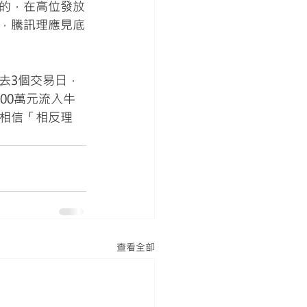
的，在高位發放
，騰訊理應見底
去3個交易日，
600萬元流入牛
相信「相反理
查看全部