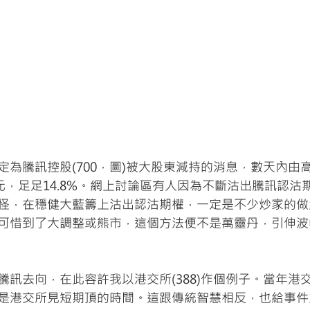
為騰訊控股(700，圖)被大股東減持的消息，數天內由高位
元，足足14.8%。網上討論區有人因為不斷沽出騰訊認沽
怪，在穩健大藍籌上沽出認沽期權，一定是不少炒家的做
可惜到了大調整或熊市，這個方法便不是萬靈丹，引伸波
騰訊去向，在此容許我以港交所(388)作個例子。當年港
是港交所見短期頂的時間。這跟傳統智慧相反，也給事件