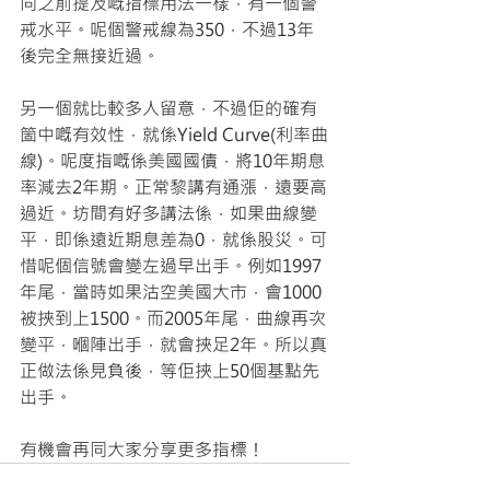
同之前提及嘅指標用法一樣，有一個警
戒水平。呢個警戒線為350，不過13年
後完全無接近過。
另一個就比較多人留意，不過佢的確有
箇中嘅有效性，就係Yield Curve(利率曲
線)。呢度指嘅係美國國債，將10年期息
率減去2年期。正常黎講有通漲，遠要高
過近。坊間有好多講法係，如果曲線變
平，即係遠近期息差為0，就係股災。可
惜呢個信號會變左過早出手。例如1997
年尾，當時如果沽空美國大市，會1000
被挾到上1500。而2005年尾，曲線再次
變平，嗰陣出手，就會挾足2年。所以真
正做法係見負後，等佢挾上50個基點先
出手。
有機會再同大家分享更多指標！