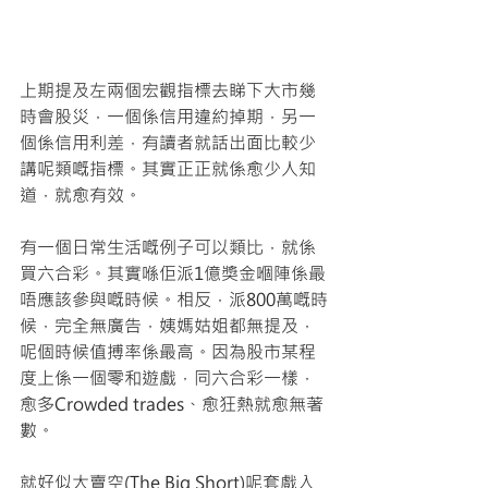
上期提及左兩個宏觀指標去睇下大市幾
時會股災，一個係信用違約掉期，另一
個係信用利差，有讀者就話出面比較少
講呢類嘅指標。其實正正就係愈少人知
道，就愈有效。
有一個日常生活嘅例子可以類比，就係
買六合彩。其實喺佢派1億獎金嗰陣係最
唔應該參與嘅時候。相反，派800萬嘅時
候，完全無廣告，姨媽姑姐都無提及，
呢個時候值搏率係最高。因為股市某程
度上係一個零和遊戲，同六合彩一樣，
愈多Crowded trades、愈狂熱就愈無著
數。
就好似大賣空(The Big Short)呢套戲入