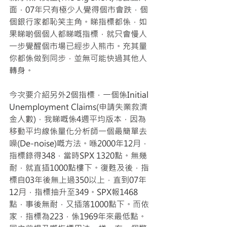
面，07年只有極少人覺得個市會跌，個
個銀行家都恥笑主角。睇指標都係，如
果睇啲個個人都睇嘅指標，就只會慢人
一步覺醒個市場已經步入熊市。充其量
你都係做到同步，並無可能快過其他人
轉身。
今次要介紹另外2個指標，一個係Initial 
Unemployment Claims(申請失業救濟
金人數)，我睇嘅係4週平均版本，因為
移動平均線係量化分析師一個最簡單去
噪(De-noise)嘅方法。喺2000年12月，
指標錄得348，當時SPX 1320點。無幾
耐，就直插1000點樓下。復甦及後，指
標自03年後無上過350以上，直到07年
12月，指標抽升至349。SPX報1468
點，事後無耐，又插落1000點下。而依
家，指標為223，係1969年來最低點。