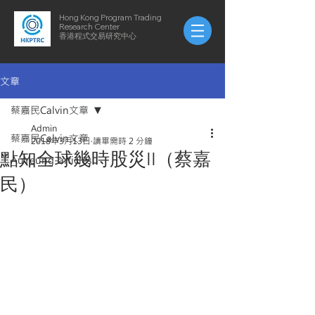
Hong Kong Program Trading
Research Center
​​香港程式交易研究中心
文章
蔡嘉民Calvin文章
Admin
蔡嘉民Calvin文章
2018年3月13日
讀畢需時 2 分鐘
點知全球幾時股災II（蔡嘉
AuYeung-articles
民）