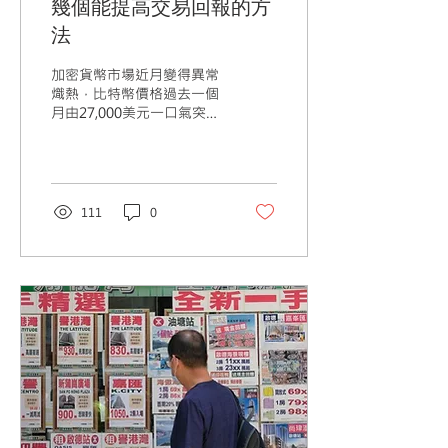
幾個能提高交易回報的方
法
加密貨幣市場近月變得異常
熾熱，比特幣價格過去一個
月由27,000美元一口氣突破
30,000美元大關，更升至執
筆時37,000美元的一年新
高。其他中小幣表現也不遑
多讓，有些幣更一個月升超
過一倍！除了buy and
111
0
hold外，有甚麼方法可以提
高交易回報呢？...