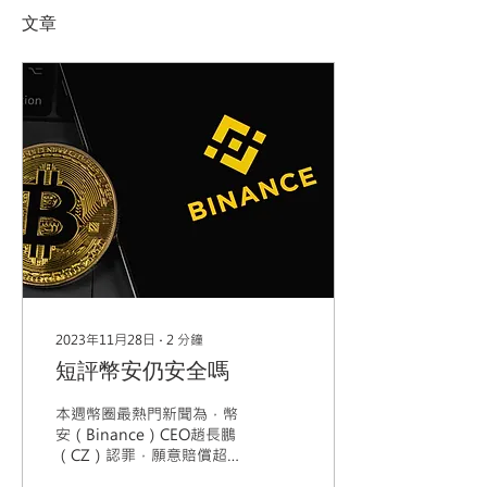
文章
2023年11月28日
∙
2
分鐘
短評幣安仍安全嗎
本週幣圈最熱門新聞為，幣
安（Binance）CEO趙長鵬
（CZ）認罪，願意賠償超過
40億美元，並有機會坐監，