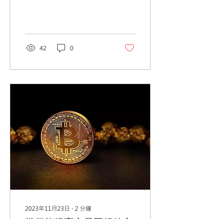
同時辭去幣安CEO一職。極
多網友inbox筆者詢問幣安
平台還安全嗎？今期專欄就
來一次過替讀者解答。 事件
詳情已有很多媒體報道了，
42
0
在此就不詳述了，單刀直入
更省篇幅。筆者...
2023年11月23日
∙
2
分鐘