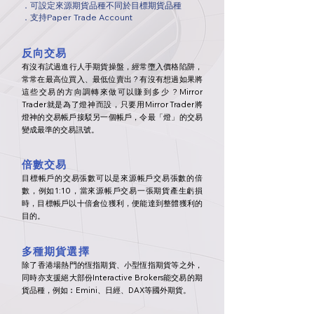
．可設定來源期貨品種不同於目標期貨品種
​．支持Paper Trade Account
反向交易
​有沒有試過進行人手期貨操盤，經常墮入價格陷阱，
常常在最高位買入、最低位賣出 ? 有沒有想過如果將
這些交易的方向調轉來做可以賺到多少 ? Mirror
Trader就是為了燈神而設，只要用Mirror Trader將
燈神的交易帳戶接駁另一個帳戶，令最「燈」的交易
變成最準的交易訊號。
倍數交易
目標帳戶的交易張數可以是來源帳戶交易張數的倍
數，例如1:10，當來源帳戶交易一張期貨產生虧損
時，目標帳戶以十倍倉位獲利，便能達到整體獲利的
目的。
多種期貨選擇
​除了香港場熱門的恆指期貨、小型恆指期貨等之外，
同時亦支援絕大部份Interactive Brokers能交易的期
貨品種，例如︰Emini、日經、DAX等國外期貨。