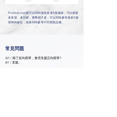
Professional版可以同時接改多達5個連線，可以接駁
多來源、多目標，實際例子是，可以同時參考最多5個
燈神的倉位，或者同時參考不同期貨品種。
常見問題
Q1︰除了反向跟單，會否支援正向跟單?
A1︰支援。
Q2︰Standard Edition、Professional Edition分
別?
A2︰Standard Edition只支援一對來源帳戶與目標帳
戶組合，Professional Edition支援多達五對組合。
Q3︰能否使用其他證券行交易平台?
A3︰雖然市面上有其他證券行開放平台API，但由於
跟單交易非常著數平台穩定性，因此暫時只支援
Interactive Brokers所使用的TWS平台。
Q4︰夜期時段是否適用?