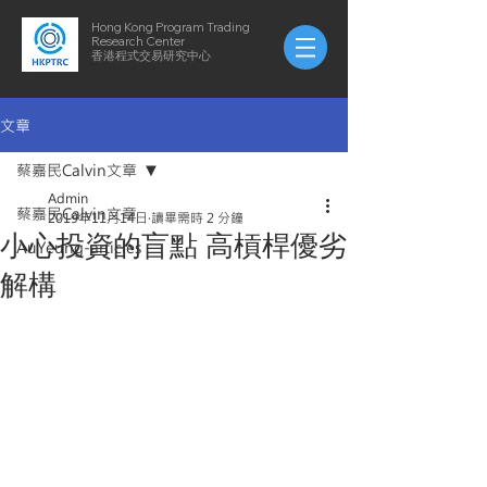
Hong Kong Program Trading
Research Center
​​香港程式交易研究中心
文章
蔡嘉民Calvin文章
Admin
蔡嘉民Calvin文章
2019年11月14日
讀畢需時 2 分鐘
小心投資的盲點 高槓桿優劣
AuYeung-articles
解構