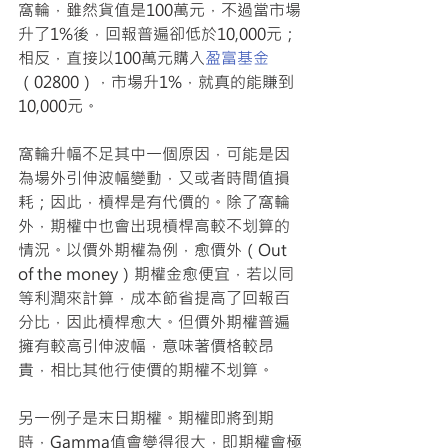
窩輪，雖然貨值是100萬元，不過當市場
升了1%後，回報普遍卻低於10,000元；
相反，直接以100萬元購入
盈富基金
（02800），市場升1%，就真的能賺到
10,000元。
窩輪升幅不足其中一個原因，可能是因
為場外引伸波幅變動，又或者時間值損
耗；因此，槓桿是有代價的。除了窩輪
外，期權中也會出現槓桿高較不划算的
情況。以價外期權為例，愈價外（Out 
of the money）期權金愈便宜，若以同
等利潤來計算，成本節省提高了回報百
分比，因此槓桿愈大。但價外期權普遍
擁有較高引伸波幅，意味著價格較昂
貴，相比其他行使價的期權不划算。
另一例子是末日期權。期權即將到期
時，Gamma值會變得很大，即期權會極