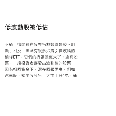
低波動股被低估
不過，這問題在股票指數類算是較不明
顯；相反，美國有很多炒賣引伸波幅的
槓桿ETF，它們的折讓就更大了。還有股
票，一般投資者喜愛高波動性的股票，
因為相同資金下，潛在回報更高，例如
汽車股、賭業股等等，大市上升1%，通
常其升幅超過1%，亦被稱為高
啤打
（Beta）
股；相反，銀行股、公用股等
等則屬於低波動股票。
不過，歷史數據顯示，低啤打股票有較
大alpha，即與市場無關的額外回報，意