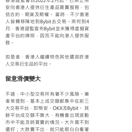
香港證監會自2022年2月起，已禁止幣
安向香港人提供衍生產品買賣服務，包
括合約、期貨及期權。 當時，不少香港
人皆轉移陣地到Bybit去交易。奈何到4
月，香港證監宣布Bybit並未獲得虛擬資
產平台的牌照，因而不能向港人提供服
務。
如是者，香港人繼續物色其他還容許港
人交易衍生品的平台。
留意滑價變大
不過，中小型交易所有著不少風險。筆
者常提到，基本上成交額都集中在前三
大交易平台，即幣安、OKX及Bybit。 其
餘平台成交額不算大，有機會出現波動
市中不能及時買賣的情況。大升買不到
還好；大跌賣不出，就只能眼白白看著