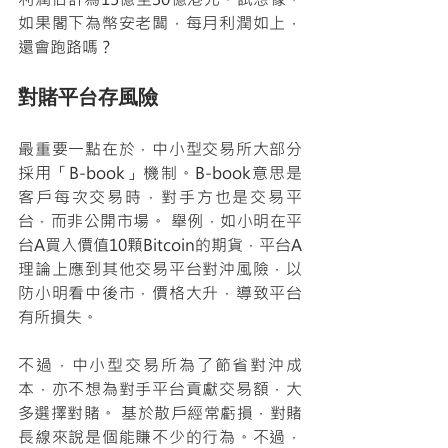
如果閣下為幣安老闆，每月利潤如上，
還會跑路嗎？
對賭平台存風險
最重要一點在於，中小型交易所大部分
採用「B-book」機制。B-book意思是
客戶每次交易時，對手方也是交易平
台，而非公開市場。 舉例，如小明在平
台A買入價值10顆Bitcoin的期貨，平台A
理論上應到其他交易平台對沖風險，以
防小明看中後市，價格大升，導致平台
有所損失。
不過，中小型交易所為了節省對沖成
本，亦不想為對手平台貢獻交易額，大
多選擇對賭。 基於散戶經常虧損，對賭
長線來說是個能賺不少的行為。不過，