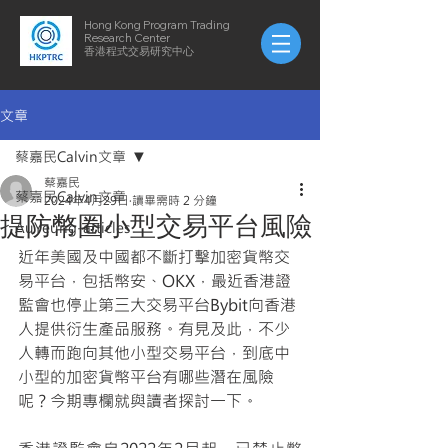
Hong Kong Program Trading
Research Center
​​香港程式交易研究中心
文章
蔡嘉民Calvin文章
蔡嘉民
蔡嘉民Calvin文章
2024年4月29日
讀畢需時 2 分鐘
提防幣圈小型交易平台風險
AuYeung-articles
近年美國及中國都不斷打擊加密貨幣交
易平台，包括幣安、OKX，最近香港證
監會也停止第三大交易平台Bybit向香港
人提供衍生產品服務。有見及此，不少
人轉而跑向其他小型交易平台，到底中
小型的加密貨幣平台有哪些潛在風險
呢？今期專欄就與讀者探討一下。