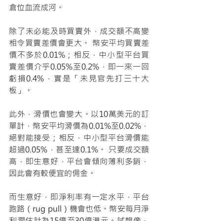
倉位血流成河。
除了未必能及時買賣外，成交額不高變
相令買賣差價會更大。 幣安平均買賣差
價不多於0.01%；相反，中小型平台買
賣差價介乎0.05%至0.2%，即一來一回
虧損0.4%，實是「未見官先打三十大
板」。
此外，滑價也會變大。以10萬美元的訂
單計，幣安平均滑價為0.01%至0.02%，
絕對能接受；相反，中小型平台滑價能
超過0.05%，甚至達0.1%。 只要成交額
高，即生意好，平台會傾向薄利多銷，
因此會有較便宜的佣金。
而生意好，即淨利率有一定水平，平台
跑路（rug pull）機會也低。幣安每月淨
利潤估計為15億至30億港元。試想像，