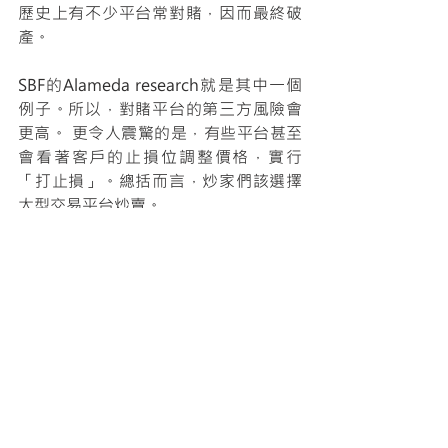
歷史上有不少平台常對賭，因而最終破
產。
SBF的Alameda research就是其中一個
例子。所以，對賭平台的第三方風險會
更高。 更令人震驚的是，有些平台甚至
會看著客戶的止損位調整價格，實行
「打止損」。總括而言，炒家們該選擇
大型交易平台炒賣。
最新文章
查看全部