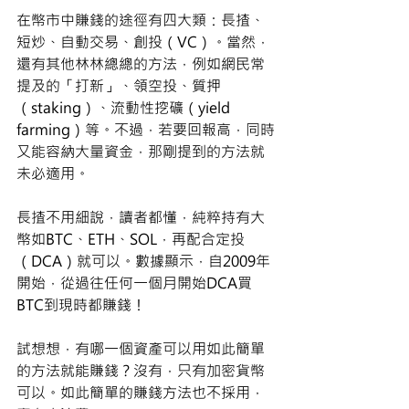
在幣市中賺錢的途徑有四大類：長揸、
短炒、自動交易、創投（VC）。當然，
還有其他林林總總的方法，例如網民常
提及的「打新」、領空投、質押
（staking）、流動性挖礦（yield 
farming）等。不過，若要回報高，同時
又能容納大量資金，那剛提到的方法就
未必適用。
長揸不用細說，讀者都懂，純粹持有大
幣如BTC、ETH、SOL，再配合定投
（DCA）就可以。數據顯示，自2009年
開始，從過往任何一個月開始DCA買
BTC到現時都賺錢！
試想想，有哪一個資產可以用如此簡單
的方法就能賺錢？沒有，只有加密貨幣
可以。如此簡單的賺錢方法也不採用，