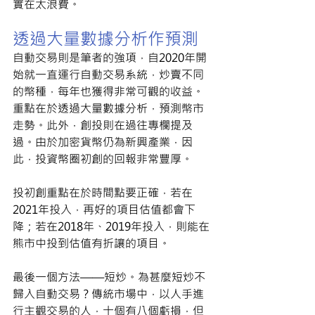
實在太浪費。
透過大量數據分析作預測
自動交易則是筆者的強項，自2020年開
始就一直運行自動交易系統，炒賣不同
的幣種，每年也獲得非常可觀的收益。
重點在於透過大量數據分析，預測幣市
走勢。此外，創投則在過往專欄提及
過。由於加密貨幣仍為新興產業，因
此，投資幣圈初創的回報非常豐厚。 
投初創重點在於時間點要正確，若在
2021年投入，再好的項目估值都會下
降；若在2018年、2019年投入，則能在
熊市中投到估值有折讓的項目。 
最後一個方法——短炒。為甚麼短炒不
歸入自動交易？傳統市場中，以人手進
行主觀交易的人，十個有八個虧損，但