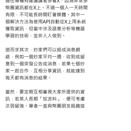
過往專欄有建議讀者多看X，因為非常多
幣圈資訊都在X上。不過一個人一天時間
有限，不可能長時間盯著媒體。其中一
個解決方法為使用API自動從X上用系統
獲取資訊，但當中涉及語意分析等機器
學習的技術，並非人人做到。 
退而求其次，炒家們可以組成消息網
絡，例如一個炒家平均一週，收到或留
意到一個突發公告或消息，若果七個炒
家一起合作，互相分享資訊，就能達到
每天都有消息的結果。 
當然，要定期互相審視大家所提供的資
訊，若某人長期「放流料」，便可考慮
汰弱留強。筆者一直與幣圈朋友組織這
類型的超級消息網絡，配合牛市，收穫
相當可觀。