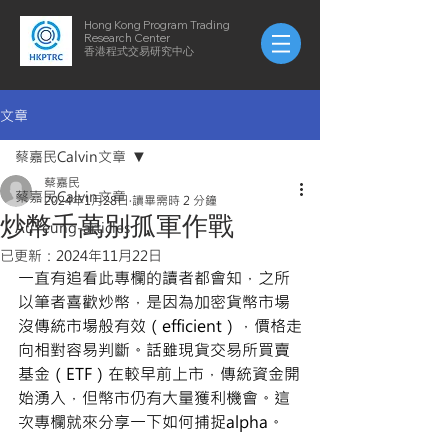
Hong Kong Program Trading
Research Center
​​香港程式交易研究中心
文章
蔡嘉民Calvin文章
蔡嘉民
蔡嘉民Calvin文章
2024年1月28日
讀畢需時 2 分鐘
炒幣千萬別孤軍作戰
AuYeung-articles
已更新：
2024年11月22日
一直有追看此專欄的讀者都會知，之所
以筆者喜歡炒幣，是因為加密貨幣市場
沒傳統市場般有效（efficient），價格走
向相對容易判斷。話雖現貨交易所買賣
基金（ETF）在較早前上市，傳統資金開
始湧入，但幣市仍有大量獲利機會。這
次專欄就來分享一下如何捕捉alpha。