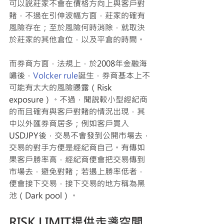
可以說莊家不會在價格方向上與客戶對
賭，不過在引伸波幅方面，莊家的確有
風險存在；至於風險何時消除，就取決
於莊家的其他倉位，以及平倉的時間。
而券商方面，法規上，於2008年金融海
嘯後，
Volcker rule
誕生，券商基本上不
可能有太大的風險曝露（Risk 
exposure）。不過，聞說較小型經紀商
的而且確有與客戶對賭的情況出現，其
中以外匯券商居多；例如客戶買入
USDJPY後，交易不會發到公開市場去，
交易的對手方便是經紀商自己。有傳如
果客戶勝率高，經紀商便會把交易傳到
市場去，避免對賭；若遇上勝率低者，
便會接下交易，接下交易的地方稱為黑
池（Dark pool）。
RISK LIMIT提供走盞空間