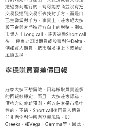
透過券商進行的，有可能券商並沒有把
交易發送到交易所去找對手方，而是自
己主動當對手方。事實上，莊家絕大多
數不會與客戶進行方向上的對賭。例如
市場人士Long call，莊家被動Short call
後， 便會立即以期貨或股票對沖Delta，
例如買入期貨，把市場及後上下波動的
風險去掉。
寧穩賺買賣差價回報
莊家大多不想冒險，因為賺取買賣差價
的回報較穩定；而且，大多莊家認為，
價格方向較難預測，所以莊家是市場中
性的。不過，Short call後再買入期貨，
並非完全對沖所有期權風險，即
Greeks，如Vega、Gamma等。因此，