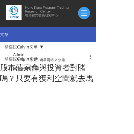
Hong Kong Program Trading
Research Center
​​香港程式交易研究中心
文章
蔡嘉民Calvin文章
Admin
蔡嘉民Calvin文章
2019年12月3日
讀畢需時 2 分鐘
股市莊家會與投資者對賭
AuYeung-articles
嗎？只要有獲利空間就去馬