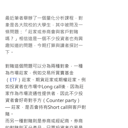
最近筆者舉辦了一個量化分析課程，對
象是各大院校的大學生，其中被問及一
條問題：「莊家或券商會與客戶對賭
嗎？」相信這是一個不少投資者也有興
趣知道的問題，今期打算與讀者探討一
下。
對賭這個問題可以分為兩種對象，一種
為市場莊家，例如交易所買賣基金
（
ETF
）莊家、期貨莊家或期權莊家。例
如投資者在市場中Long call後，因為莊
家作為市場流通性提供者，因此不少投
資者會好奇對手方（Counter party）
— 莊家，是否會持有Short call與客戶對
賭。
而另一種對賭則是券商或經紀商。券商
的對賭則不分產品，只要投資者交易是