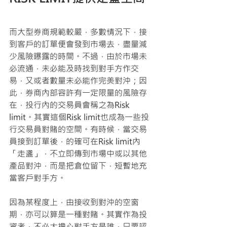
而大型券商規範較嚴，多數情況下，接
到客戶的訂單便會發到市場去，盡量減
少風險曝露的時間。不過，由於市場未
必流通，未必能及時找到對手方作交
易，又或者數量未必能作完美對沖；因
此，券商內部容許有一定限量的風險存
在，投行內的交易員會稱之為Risk 
limit。其實這個Risk limit也成為一些投
行交易員對賭的空間。有時候，當交易
員接到訂單後，的確可在Risk limit內
「走盞」，不立即傳到市場中或以其他
產品對沖，而是把倉位留下，短暫地充
當客戶對手方。
因為某程度上，由接收到對沖的空窗
期，亦可以算是一種對賭。其實作為投
資者，不必太擔心對手方是誰，只要認