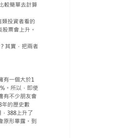
個比較簡單去計算
這類投資者看的
表股票會上升。
？其實，把兩者
擁有一個大於1
1%。所以，即使
邊有不少朋友會
3年的歷史數
月，388上升了
就會原形畢露。到