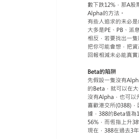
數下跌12%，那A股
Alpha的方法。
有些人追求的未必是
大多是PE、PB、
相反，若要找出一隻
把你可能會想，把資
回報相減未必能真實反
Beta的陷阱
先假設一隻沒有Al
的Beta，就可以
沒有Alpha，也
喜歡港交所(0388
據，388的Beta值為
56%，而恆指上升3
現在，388在過去3