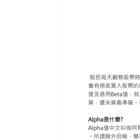
 股民每天觀察股票時，如果看到指數下跌1%，而權重股下跌1.5%，就會覺得權重股超賣，就
會有撈底買入股票的
提及過用Beta值，
算，還未算最準確。
Alpha是什麼?
Alpha值中文叫做阿爾法
。所謂額外回報，簡