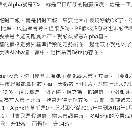
票的Alpha就是7%，就是平日所談的跑贏幅度。這是一
絕對回報，而是相對回報，只要比大市表現好就OK了。
派息比率、收益率等等。但很多時，PE低或派息高也未必代
股票是否能夠跑贏大市，就必須留意Alpha值。
產的價格走勢與基準指數的走勢擺在一起比較不就可以了
映Alpha值。當中，是因為有Beta的存在。
pha的股票，你可能會以為她不能跑贏大市。其實，只要她
在大牛市輕鬆跑贏指數。每一天指數上升1%，她會上升大於
可以升得多。這其實是一個陷阱，稱之為「假跑贏」。例如身
)，因為在大市上升時，她會升得比指數多。其實，跟據過去
1.1，Alpha值基乎是0。所以即使從2015年中到2018年1
8%，其實只是假跑贏。當大市調整時，沒Alpha的股票
年只上升15%，而恆指上升14%。