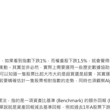
衝動。其實並非必然，實際上需要運用一些歷史數據協助
就可以知道一隻股票比起大市大約是超買還是超賣，其實運用
若要精確估計一隻股票相對指數的走勢，同時也須觀察Alp
，指的是一項資產比基準 (Benchmark) 的額外回報 (Exces
單說就是資產回報減去基準回報，例如過去1年A股票下跌