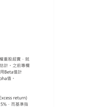
估計。之前專欄
Beta值計
ha值。 
s return) 
5%，而基準指