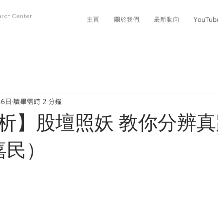
arch Center
主頁
關於我們
最新動向
YouTu
16日
讀畢需時 2 分鐘
析】股壇照妖 教你分辨
嘉民）