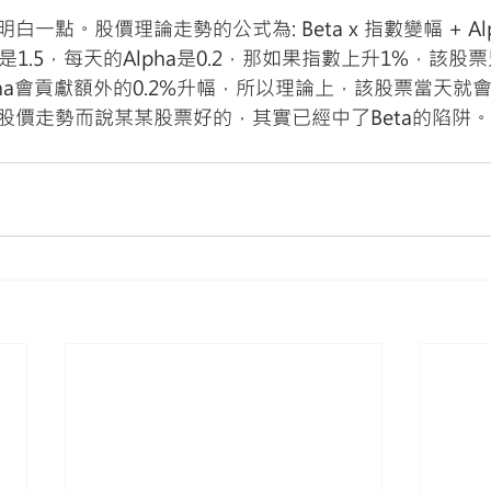
一點。股價理論走勢的公式為: Beta x 指數變幅 + Alp
是1.5，每天的Alpha是0.2，那如果指數上升1%，該股票
pha會貢獻額外的0.2%升幅，所以理論上，該股票當天就會
股價走勢而說某某股票好的，其實已經中了Beta的陷阱。