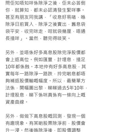
問佢知唔知咩係除淨之後，佢未必答倒
你，就算知，都未必認清發生緊咩事。
甚至有朋友同我講，「收息好易啫，喺
除淨日前買入，除淨之後賣出，舊息袋
袋平安，收完咪走，咁就袋幾厘，唔通
長揸咩」。當然，聽完得啖笑。
另外，並唔係好多高息股除完淨股價都
會上返高位。例如匯豐，計埋息，揸足
10年都係蝕。本地仲有好多高息股，其
實每年一路除淨一路跌，拎完啲息都唔
夠補返股價輸嘅幅度。所以，最簡單方
法係，開幅圖出黎，睇睇過去5年10年，
計埋股息，睇下係咪真係有一條向上嘅
資產曲線。
另外，做做下高息股嘅回測，發現一個
有趣現象。有某啲股票除淨前，股價會
升一浸。然後喺除淨後，即股價調整