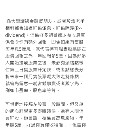
 喺大學讀過金融嘅朋友，或者股壇老手
相對都會知道咩係派息，咩係除淨(Ex-
dividend)。但係好多初哥都以為收息真
係會令你有額外回報，即係如果有隻股
每年派5厘息，就代表持有嗰隻股票除左
股價回報之外，年回報多5厘。因為好多
人開始接觸股票之後，未必有頭緒點樣
估第二日隻股票升定跌，或者點樣去分
析未來一個月隻股票嘅大致走勢係點，
就會先留意一啲客觀事實或者數字先。
例如市盈率，股息率等等。
可惜佢地接觸左股票一段時間，但又無
的起心肝學更多野嘅時候，當有人問佢
買咩股，佢會話「梗係買高息股啦，年
年賺5厘，好過你買樓收租啦」。但當你