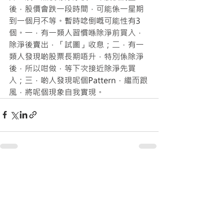
後，股價會跌一段時間，可能係一星期
到一個月不等。暫時唸倒嘅可能性有3
個。一，有一類人習慣喺除淨前買入，
除淨後賣出，「試圖」收息；二，有一
類人發現啲股票長期唔升，特別係除淨
後，所以咁做，等下次接近除淨先買
入；三，啲人發現呢個Pattern，繼而跟
風，將呢個現象自我實現。 
最新文章
查看全部