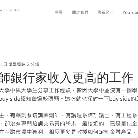
arch Center
主頁
關於我們
最新動向
YouTu
月1日
讀畢需時 2 分鐘
師銀行家收入更高的工作
大學中與大學生分享工作經驗，皆因大學中並沒有一個學
y side認知普遍較薄弱。這次就來探討一下buy side
生、有藥劑系培訓藥劑師、有護理系培訓護士、有工程系
，卻沒有專門培訓交易員的學系，最接近的，已是量化金
在金融市場中獲利，相反更多是教授如何定制金融產品，