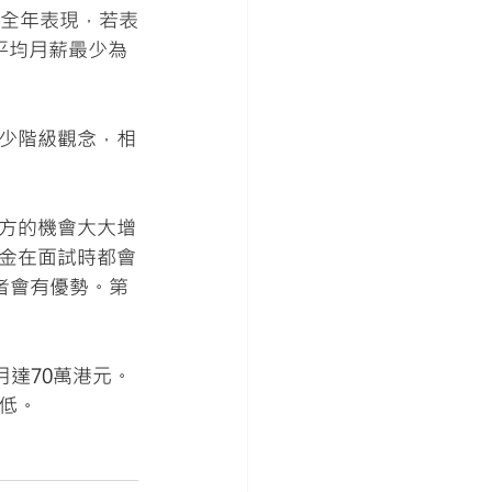
於全年表現，若表
即平均月薪最少為
少階級觀念，相
方的機會大大增
金在面試時都會
快者會有優勢。第
月達70萬港元。
低。