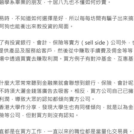
融學系畢業的朋友，十居八九也不懂如何炒賣。
易時，不知道如何選擇是好，所以每每坊間有騙子出來搞
阿狗也能衝出來教投資的局面。
有投資銀行、會計、保險等賣方（sell side）公司外，也
要為提供產品及服務給客戶，然後從中賺取手續費及佣金等
場中透過買賣去賺取利潤。買方例子有對沖基金、互惠基
什麼大眾常常聽到金融業就會聯想到銀行、保險、會計呢
不時須大灑金錢落廣告去吸客。相反，買方公司自己已擁
利潤，導致大眾的認知都傾向賣方公司。
香港大學作分享，發現大學生也有同樣傾向，就是以為金
險等公司，但對買方則沒有認知。
直都是在買方工作，一直以來的職位都是當量化交易員。