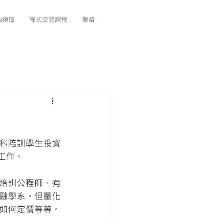
be頻道
程式交易課程
聯絡
科陪訓學生投資
的工作。
培訓公程師、有
融學系。但量化
如何定價等等。