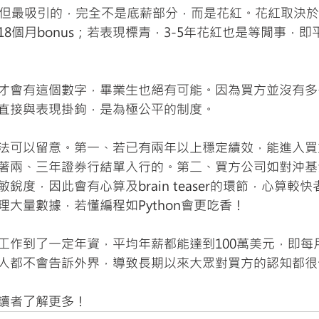
月，但最吸引的，完全不是底薪部分，而是花紅。花紅取決
18個月bonus；若表現標青，3-5年花紅也是等閒事，
才會有這個數字，畢業生也絕有可能。因為買方並沒有多
直接與表現掛鉤，是為極公平的制度。
法可以留意。第一、若已有兩年以上穩定績效，能進入買
著兩、三年證券行結單入行的。第二、買方公司如對沖基
銳度，因此會有心算及brain teaser的環節，心算較
大量數據，若懂編程如Python會更吃香！
工作到了一定年資，平均年薪都能達到100萬美元，即每
人都不會告訴外界，導致長期以來大眾對買方的認知都很
讀者了解更多！