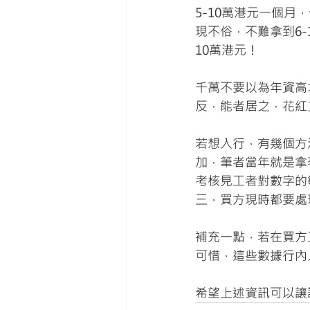
5-10萬港元一個
現不俗，不難拿到6-
10萬港元！
千萬不要以為年資高
反，能者居之，花紅
若想入行，有幾個方
加，筆者當年就是拿
考核見工者對數字的敏
三，買方現時都要處理
補充一點，若在買方
可惜，這些數據行內
希望上述資訊可以讓