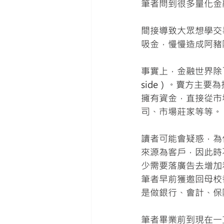
筆者問到很多量化金
間接導致大眾想學交
吸金，慢慢造成阿豬
事實上，金融世界除了
side）。賣方主
擁有資金，直接從市
司、市場莊家等等。
讀者可能會疑惑，為
來源為客戶，因此時
少需要落廣告去增加
筆者早前獲邀回母校
是做銀行、會計、保
筆者畢業前到現在一