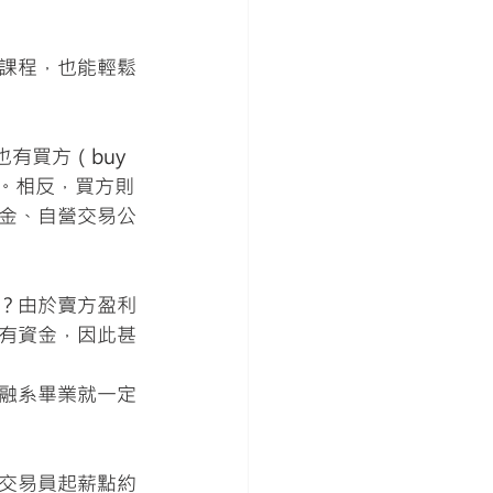
課程，也能輕鬆
有買方（buy 
等。相反，買方則
金、自營交易公
？由於賣方盈利
有資金，因此甚
融系畢業就一定
交易員起薪點約